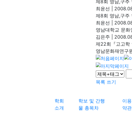
제8회 영남,구주
최윤선
|
2008.08
제8회 영남,구주
최윤선
|
2008.08
영남대학교 문화
김은주
|
2008.08
제22회『고고학
영남문화재연구
목록
쓰기
학회
학보 및 간행
이용
소개
물 총목차
약관