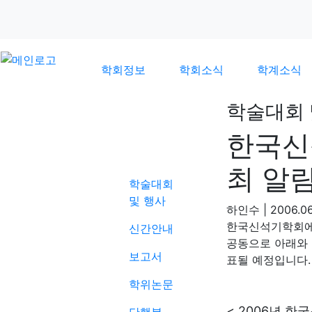
학회정보
학회소식
학계소식
학술대회 
한국신
학계소식
최 알
학술대회
및 행사
하인수
|
2006.06
한국신석기학회에
신간안내
공동으로 아래와 
보고서
표될 예정입니다.
학위논문
< 2006년 