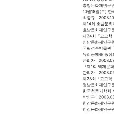
충청문화재연구
10월18일(토)
최종규
|
2008.10
제14회 호남문화
호남문화재연구
제24회『고고학
영남문화재연구
국립경주박물관 
유리공예를 중심으
관리자
|
2008.09
『제1회 백제문
관리자
|
2008.09
제23회『고고학
영남문화재연구
한국청동기학회 
박영구
|
2008.08
한강문화재연구원
한강문화재연구