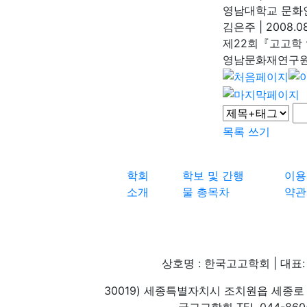
영남대학교 문화
김은주
|
2008.08
제22회『고고학
영남문화재연구
목록
쓰기
학회
학보 및 간행
이용
소개
물 총목차
약관
상호명 : 한국고고학회 | 대표: 
30019) 세종특별자치시 조치원읍 세종로 
국고고학회 TEL 044-860-1