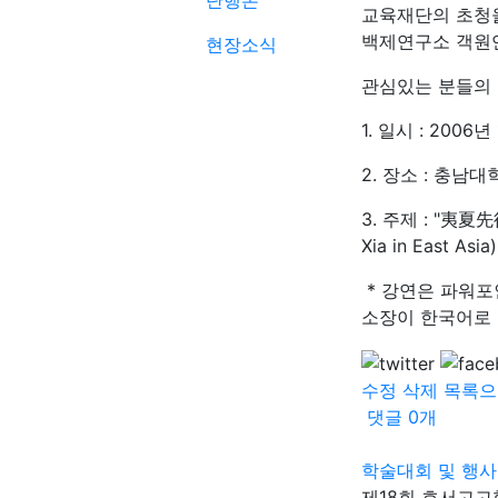
단행본
교육재단의 초청을
백제연구소 객원
현장소식
관심있는 분들의 
1. 일시 : 2006
2. 장소 : 충남
3. 주제 : "夷夏先後說
Xia in East Asia)
* 강연은 파워포
소장이 한국어로 
수정
삭제
목록으
댓글
0
개
학술대회 및 행사
제18회 호서고고