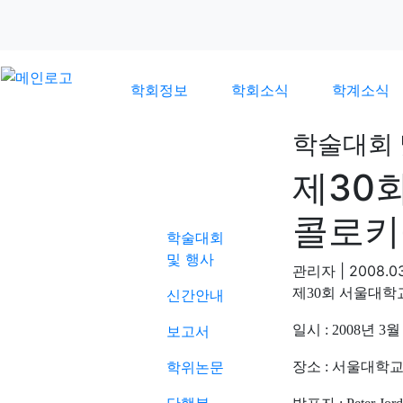
학회정보
학회소식
학계소식
학술대회 
제30
학계소식
콜로키
학술대회
및 행사
관리자
|
2008.03
제
30
회 서울대학
신간안내
보고서
일시
: 2008
년
3
월
학위논문
장소
:
서울대학교