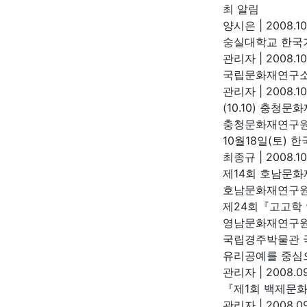
최 알림
양시은
|
2008.10
숭실대학교 한국
관리자
|
2008.10
국립문화재연구소
관리자
|
2008.10
(10.10) 충청
충청문화재연구
10월18일(토)
최종규
|
2008.10
제14회 호남문화
호남문화재연구
제24회『고고학
영남문화재연구
국립경주박물관 
유리공예를 중심으
관리자
|
2008.09
『제1회 백제문
관리자
|
2008.09