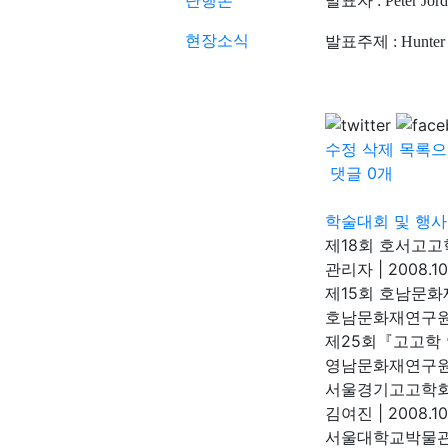
단행본
발표자
: Peter Jor
현장소식
발표주제
: Hunter
수정
삭제
목록으
댓글
0
개
학술대회 및 행사
제18회 호서고고
관리자
|
2008.10
제15회 호남문
호남문화재연구
제25회『고고학
영남문화재연구
서울경기고고학회
김여진
|
2008.10
서울대학교박물관 