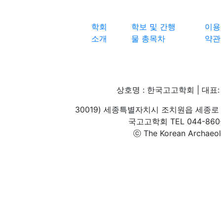
학회
학보 및 간행
이용
소개
물 총목차
약관
상호명 : 한국고고학회 | 대표: 
30019) 세종특별자치시 조치원읍 세종로 
국고고학회 TEL 044-860-1
ⓒ The Korean Archaeolog