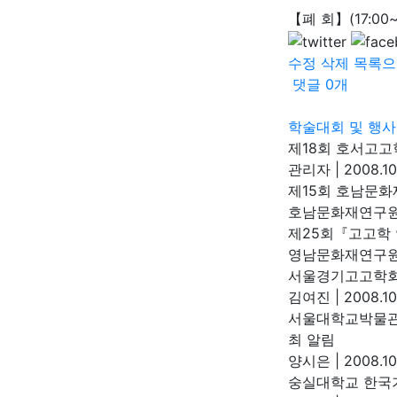
【폐 회】(17:00~1
수정
삭제
목록으
댓글
0
개
학술대회 및 행사
제18회 호서고고
관리자
|
2008.10
제15회 호남문
호남문화재연구
제25회『고고학
영남문화재연구
서울경기고고학회
김여진
|
2008.10
서울대학교박물관 
최 알림
양시은
|
2008.10
숭실대학교 한국