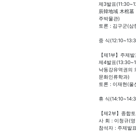
제3발표(11:30~12
辰韓地域 木棺墓 
주박물관)
토론 : 김구군(
중 식(12:10~13:3
【제1부】주제발
제4발표(13:30~14
낙동강유역권의 
문화인류학과)
토론 : 이재현(
휴 식(14:10~14:3
【제2부】종합토론 (
사 회 : 이청규
참석자 : 주제발