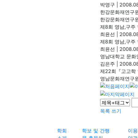
박영구
|
2008.08
한강문화재연구원
한강문화재연구
제8회 영남,구주
최윤선
|
2008.08
제8회 영남,구주
최윤선
|
2008.08
영남대학교 문화
김은주
|
2008.08
제22회『고고학
영남문화재연구
목록
쓰기
학회
학보 및 간행
이용
소개
물 총목차
약관