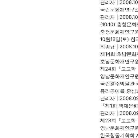
관리자
|
2008.10
국립문화재연구소
관리자
|
2008.10
(10.10) 충청
충청문화재연구
10월18일(토)
최종규
|
2008.10
제14회 호남문화
호남문화재연구
제24회『고고학
영남문화재연구
국립경주박물관 
유리공예를 중심으
관리자
|
2008.09
『제1회 백제문
관리자
|
2008.09
제23회『고고학
영남문화재연구
한국청동기학회 