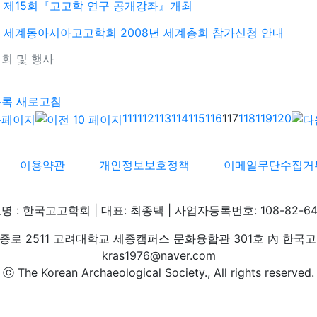
제15회『고고학 연구 공개강좌』개최
세계동아시아고고학회 2008년 세계총회 참가신청 안내
회 및 행사
기
목록
새로고침
111
112
113
114
115
116
117
118
119
120
이용약관
개인정보보호정책
이메일무단수집거
명 : 한국고고학회 | 대표: 최종택 | 사업자등록번호: 108-82-64
로 2511 고려대학교 세종캠퍼스 문화융합관 301호 內 한국고고학회 
kras1976@naver.com
ⓒ The Korean Archaeological Society., All rights reserved.