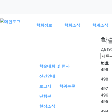
학회정보
학회소식
학계소식
학
2,81
학계소식
번호
학술대회 및 행사
499
신간안내
498
보고서
학위논문
497
496
단행본
495
현장소식
494