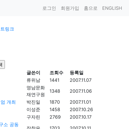
로그인
회원가입
홈으로
ENGLISH
이트링크
글쓴이
조회수
등록일
류위남
1441
2007.11.07
영남문화
1348
2007.11.06
재연구원
지엄 개최
박진일
1870
2007.11.01
이성준
1458
2007.10.26
구자린
2769
2007.10.17
구소 공동
장창은
1703
2007.10.11