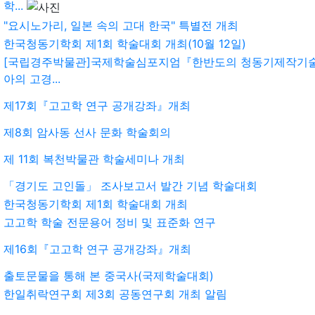
학...
"요시노가리, 일본 속의 고대 한국" 특별전 개최
한국청동기학회 제1회 학술대회 개최(10월 12일)
[국립경주박물관]국제학술심포지엄『한반도의 청동기제작기
아의 고경...
제17회『고고학 연구 공개강좌』개최
제8회 암사동 선사 문화 학술회의
제 11회 복천박물관 학술세미나 개최
「경기도 고인돌」 조사보고서 발간 기념 학술대회
한국청동기학회 제1회 학술대회 개최
고고학 학술 전문용어 정비 및 표준화 연구
제16회『고고학 연구 공개강좌』개최
출토문물을 통해 본 중국사(국제학술대회)
한일취락연구회 제3회 공동연구회 개최 알림