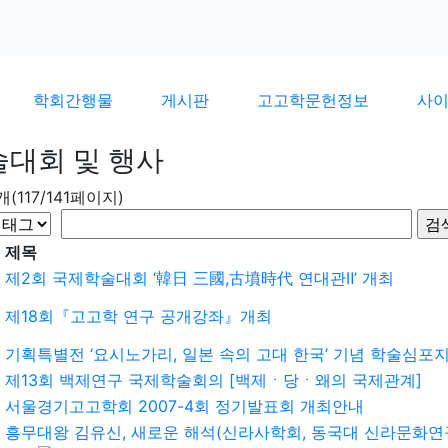
학회간행물
게시판
고고학문헌정보
사
술대회 및 행사
9개(117/141페이지)
제목
제2회 국제학술대회 ‘韓日 三國,古墳時代 연대관Ⅱ’ 개최
제18회『고고학 연구 공개강좌』개최
기획특별전 ‘요시노가리, 일본 속의 고대 한국’ 기념 학술심포
제13회 백제연구 국제학술회의 [백제ㆍ당ㆍ왜의 국제관계]
서울경기고고학회 2007-4회 정기발표회 개최안내
흥무대왕 김유신, 새로운 해석(신라사학회, 동국대 신라문화연