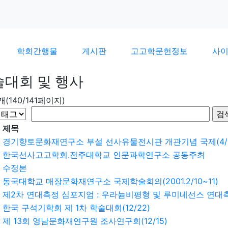
학회간행물
게시판
고고학문헌정보
사
술대회 및 행사
9개(140/141페이지)
제목
경기향토문화재연구소 부설 선사유물전시관 개관기념 국제(4/2
한국선사고고학회.전주대학교 인문과학연구소 공동주최
수정본
동국대학교 매장문화재연구소 국제학술회의(2001.2/10~11)
제2차 연대측정 심포지엄 : 우라늄비평형 및 루미네선스 연대측정(
한국 구석기학회 제 1차 학술대회(12/22)
제 13회 영남문화재연구원 조사연구회(12/15)