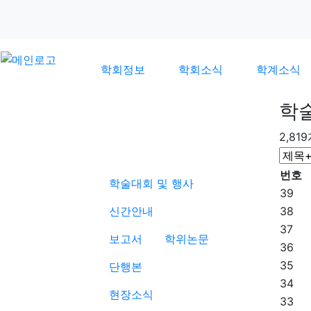
학회정보
학회소식
학계소식
학
2,81
학계소식
번호
학술대회 및 행사
39
신간안내
38
37
보고서
학위논문
36
35
단행본
34
현장소식
33