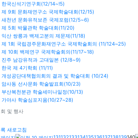
한국신석기연구회(12/14~!5)
제 9회 문화재연구소 국제학술대회(12/15)
새천년 문화유적보존 국제포럼(12/5~6)
제 5회 박물관학 학술대회(11/20)
익산 쌍릉과 백제고분의 제문제(11/18)
제 1회 국립경주문화재연구소 국제학술회의 (11/124~25)
제 10회 백제연구 국제학술회의(11/17~18)
진주 남강유적과 고대일본 (12/8~9)
한국 제 4기학회 (11/11)
개성공단대책협의회의 결과 및 학술대회 (10/24)
암사동 선사문화 학술발표회(10/23)
부산복천분관 학술세미나일정(10/13)
가야사 학술심포지움(10/27~28)
회 및 행사
기
목록
새로고침
131
132
133
134
135
136
137
138
139
140