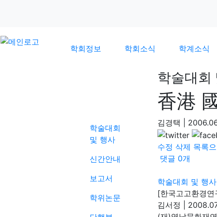
학회정보
학회소식
학계소식
학술대회 
香港 
학계소식
김경택
|
2006.06
학술대회
및 행사
수정
삭제
목록으
댓글
0
개
신간안내
보고서
학술대회 및 행사
[한국고고환경연구
학위논문
김서정
|
2008.07
(재)영남문화재연