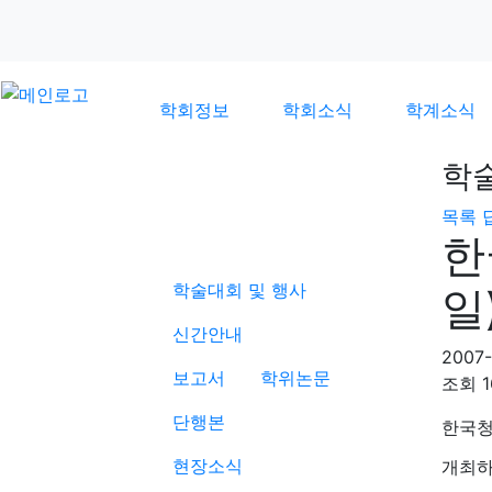
학회정보
학회소식
학계소식
학
목록
학계소식
한
학술대회 및 행사
일
신간안내
2007-
보고서
학위논문
조회
1
단행본
한국청
현장소식
개최하