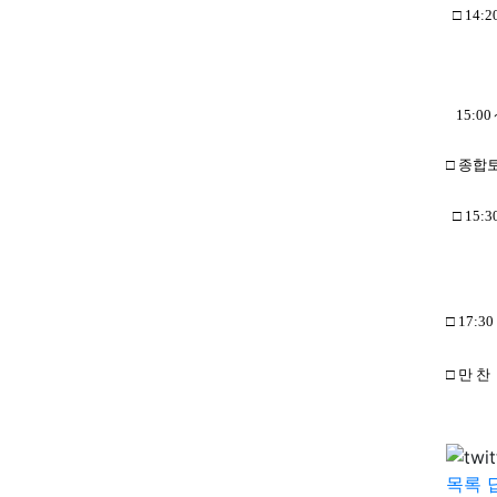
□ 14
토
15:00
□
종합
□ 15:
발표
□ 17:3
□ 만 찬
목록