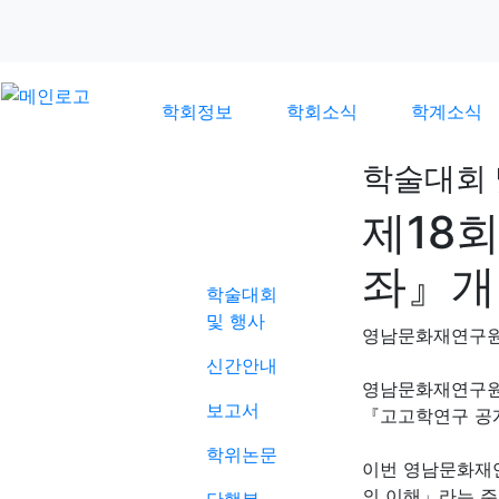
학회정보
학회소식
학계소식
학술대회 
제18
학계소식
좌』개
학술대회
및 행사
영남문화재연구
신간안내
영남문화재연구
보고서
『고고학연구 공개
학위논문
이번 영남문화재
의 이해」라는 