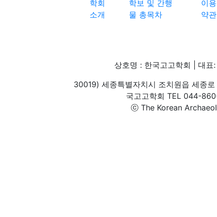
학회
학보 및 간행
이용
소개
물 총목차
약관
상호명 : 한국고고학회 | 대표: 
30019) 세종특별자치시 조치원읍 세종로 
국고고학회 TEL 044-860-1
ⓒ The Korean Archaeolog