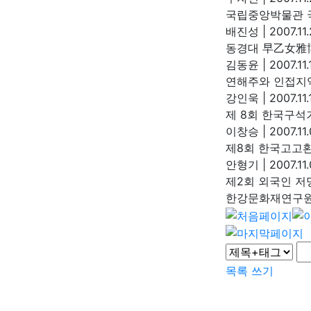
국립중앙박물관 
배진성
|
2007.11.
동경대 早乙女雅
김동윤
|
2007.11.
연해주와 인접지
강인욱
|
2007.11.
제 8회 한국구
이창승
|
2007.11.
제8회 한국고고
안형기
|
2007.11
제2회 외국인 
한강문화재연구
목록
쓰기