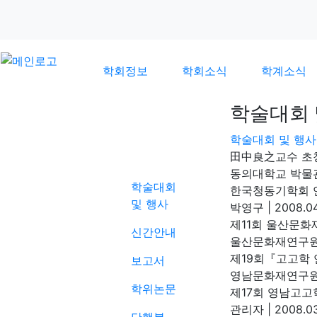
학회정보
학회소식
학계소식
학술대회 
학술대회 및 행사
학계소식
田中良之교수 초
동의대학교 박물
학술대회
한국청동기학회 
및 행사
박영구
|
2008.04
제11회 울산문화
신간안내
울산문화재연구
제19회『고고학
보고서
영남문화재연구
학위논문
제17회 영남고
관리자
|
2008.03