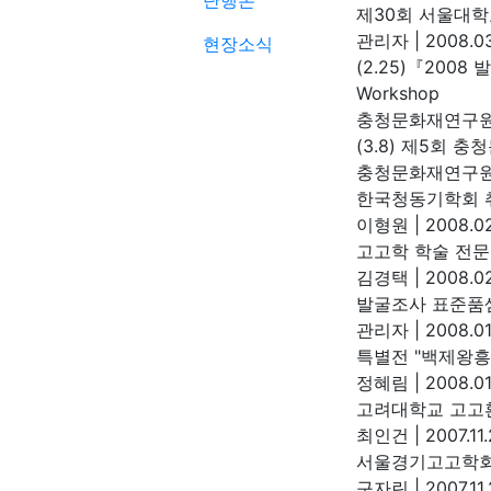
단행본
제30회 서울대학
관리자
|
2008.03
현장소식
(2.25)『20
Workshop
충청문화재연구
(3.8) 제5회
충청문화재연구
한국청동기학회 취
이형원
|
2008.02
고고학 학술 전문
김경택
|
2008.02
발굴조사 표준품셈
관리자
|
2008.01
특별전 "백제왕흥
정혜림
|
2008.01
고려대학교 고고
최인건
|
2007.11
서울경기고고학회
구자린
|
2007.11.