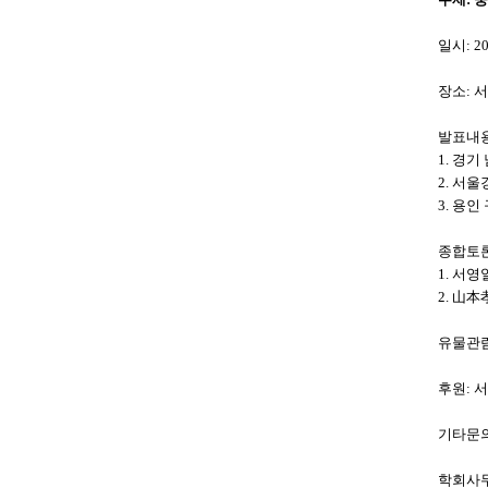
일시: 20
장소: 
발표내
1. 경
2. 서
3. 용
종합토론
1. 서
2. 山
유물관람
후원: 
기타문의
학회사무실