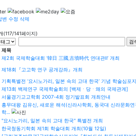
답변
수정
삭제
9개(117/141페이지)
제목
제2회 국제학술대회 ‘韓日 三國,古墳時代 연대관Ⅱ’ 개최
제18회『고고학 연구 공개강좌』개최
기획특별전 ‘요시노가리, 일본 속의 고대 한국’ 기념 학술심포
제13회 백제연구 국제학술회의 [백제ㆍ당ㆍ왜의 국제관계]
서울경기고고학회 2007-4회 정기발표회 개최안내
흥무대왕 김유신, 새로운 해석(신라사학회, 동국대 신라문화연
학...
"요시노가리, 일본 속의 고대 한국" 특별전 개최
한국청동기학회 제1회 학술대회 개최(10월 12일)