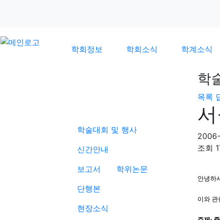
학회정보
학회소식
학계소식
학
목록
학계소식
서
학술대회 및 행사
2006-
조회
1
신간안내
보고서
학위논문
안녕하세
단행본
이와 관
현장소식
주제: 