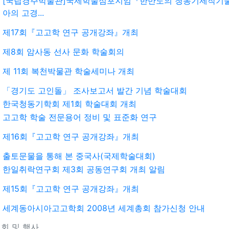
[국립경주박물관]국제학술심포지엄『한반도의 청동기제작기
아의 고경...
제17회『고고학 연구 공개강좌』개최
제8회 암사동 선사 문화 학술회의
제 11회 복천박물관 학술세미나 개최
「경기도 고인돌」 조사보고서 발간 기념 학술대회
한국청동기학회 제1회 학술대회 개최
고고학 학술 전문용어 정비 및 표준화 연구
제16회『고고학 연구 공개강좌』개최
출토문물을 통해 본 중국사(국제학술대회)
한일취락연구회 제3회 공동연구회 개최 알림
제15회『고고학 연구 공개강좌』개최
세계동아시아고고학회 2008년 세계총회 참가신청 안내
회 및 행사