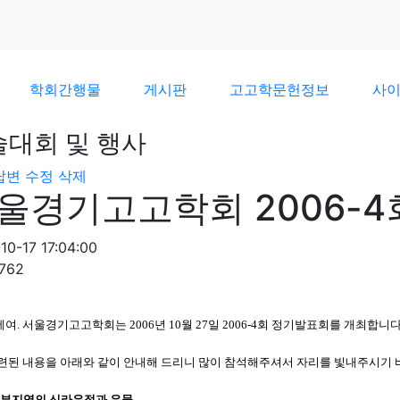
학회간행물
게시판
고고학문헌정보
사
술대회 및 행사
답변
수정
삭제
울경기고고학회 2006-4
10-17 17:04:00
762
여. 서울경기고고학회는 2006년 10월 27일 2006-4회 정기발표회를 개최합니다
련된 내용을 아래와 같이 안내해 드리니 많이 참석해주셔서 자리를 빛내주시기 
중부지역의 신라유적과 유물