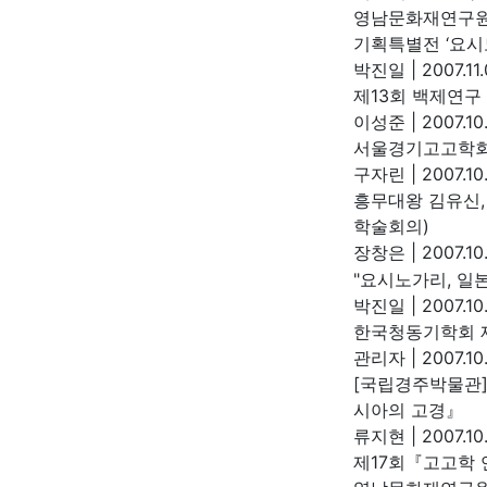
영남문화재연구
기획특별전 ‘요시
박진일
|
2007.11.
제13회 백제연구
이성준
|
2007.10
서울경기고고학회 
구자린
|
2007.10.
흥무대왕 김유신,
학술회의)
장창은
|
2007.10.
"요시노가리, 일
박진일
|
2007.10.
한국청동기학회 제
관리자
|
2007.10
[국립경주박물관
시아의 고경』
류지현
|
2007.10
제17회『고고학