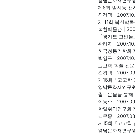
영남문화재연구
제8회 암사동 선
김경택
|
2007.10
제 11회 복천박
복천박물관
|
200
「경기도 고인돌
관리자
|
2007.10
한국청동기학회 
박영구
|
2007.10
고고학 학술 전문
김경택
|
2007.09
제16회『고고학
영남문화재연구
출토문물을 통해 
이동주
|
2007.09
한일취락연구회 
김무중
|
2007.08
제15회『고고학
영남문화재연구