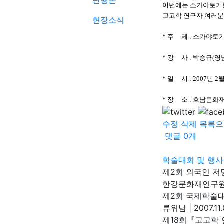
단행본
이번에는 소가야토기를
고고학 연구자 여러분
현장소식
* 주 제 : 소가야
* 강 사 : 박승규
* 일 시 : 2007년 2
* 장 소 : 호남문
수정
삭제
목록으
댓글
0
개
학술대회 및 행사
제2회 외국인 
한강문화재연구
제2회 국제학술대
류위남
|
2007.11
제18회『고고학