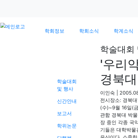
학회정보
학회소식
학계소식
학술대회 
'우리악
학계소식
경북대
학술대회
및 행사
이인숙
|
2005.08
전시장소: 경북대
신간안내
(수)~9월 16일
보고서
관함 경북대 박물
장 중인 각종 국
학위논문
기들은 대학박물
유산이다. 소중한