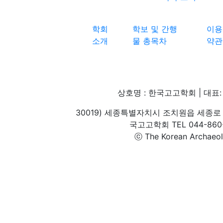
학회
학보 및 간행
이용
소개
물 총목차
약관
상호명 : 한국고고학회 | 대표: 
30019) 세종특별자치시 조치원읍 세종로 
국고고학회 TEL 044-860-1
ⓒ The Korean Archaeolog