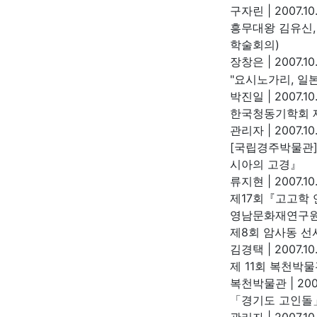
구자린
|
2007.10.
흥무대왕 김유신,
학술회의)
장창은
|
2007.10.
"요시노가리, 일
박진일
|
2007.10.
한국청동기학회 제
관리자
|
2007.10
[국립경주박물관
시아의 고경』
류지현
|
2007.10
제17회『고고학
영남문화재연구
제8회 암사동 선
김경택
|
2007.10
제 11회 복천박
복천박물관
|
200
「경기도 고인돌