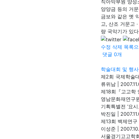
직아악부원 양성소
양양금 등의 거문
금보와 같은 옛 
고, 산조 거문고 
량 국악기가 있다
수정
삭제
목록으
댓글
0
개
학술대회 및 행사
제2회 국제학술대
류위남
|
2007.11
제18회『고고학
영남문화재연구
기획특별전 ‘요시
박진일
|
2007.11.
제13회 백제연구
이성준
|
2007.10
서울경기고고학회 