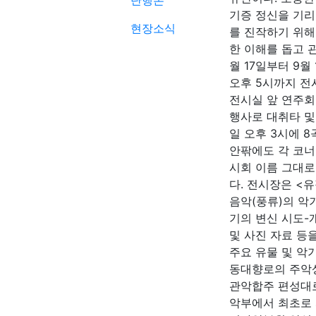
단행본
기증 정신을 기리
현장소식
를 진작하기 위해
한 이해를 돕고 관
월 17일부터 9월
오후 5시까지 
전시실 앞 연주회
행사로 대취타 및
일 오후 3시에 
안팎에도 각 코너
시회 이름 그대로
다. 전시장은 <유
음악(풍류)의 악
기의 변신 시도-
및 사진 자료 등
주요 유물 및 악
동대향로의 주악상
관악합주 편성대로 
악부에서 최초로 