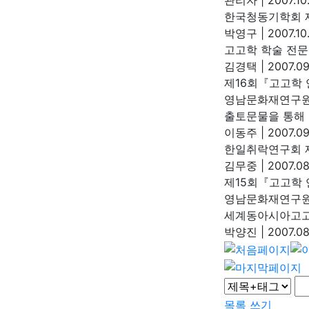
관리자
|
2007.10
한국청동기학회 
박영구
|
2007.10
고고학 학술 전문
김경택
|
2007.09
제16회『고고학
영남문화재연구
출토문물을 통해 
이동주
|
2007.09
한일취락연구회 
김무중
|
2007.08
제15회『고고학
영남문화재연구
세계동아시아고고학
박양진
|
2007.08
목록
쓰기