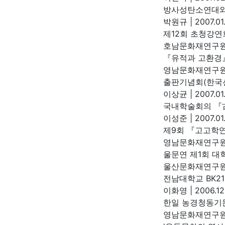
방사성탄소연대와
박원규
|
2007.01.
제12회 초청강연
호남문화재연구
『유적과 고환경』
영남문화재연구
출판기념회(한국선
이상균
|
2007.01
국내학술회의 『
이성준
|
2007.01
제9회 『고고학
영남문화재연구
울문연 제1회 대
울산문화재연구
전남대학교 BK2
이화영
|
2006.12
한일 농경청동기
영남문화재연구