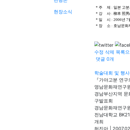
단행본
* 주 제 : 일본 고
현장소식
* 강 사 : 柳本 
* 일 시 : 2006년 7월
* 장 소 : 호남문
수정
삭제
목록으
댓글
0
개
학술대회 및 행사
『가야고분 연구의
영남문화재연구
경남부산지역 문화
구발표회
경남문화재연구
전남대학교 BK2
개최
허진아
|
2007.02