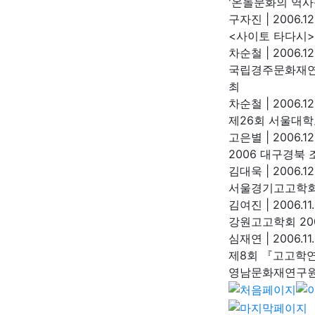
'온돌문화의 역사
구자진
|
2006.12
<사이토 타다시
차순철
|
2006.12
국립경주문화재연구
최
차순철
|
2006.12
제26회 서울대학
고은별
|
2006.12
2006 대구경북
김대욱
|
2006.12
서울경기고고학회
김여진
|
2006.11
강원고고학회 20
심재연
|
2006.11
제8회 『고고학
영남문화재연구