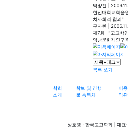
박양진
|
2006.11.
한신대학교학술원 
치사회적 함의"
구자린
|
2006.11.
제7회 『고고학
영남문화재연구
목록
쓰기
학회
학보 및 간행
이용
소개
물 총목차
약관
상호명 : 한국고고학회 | 대표: 