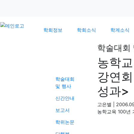
학회정보
학회소식
학계소식
학술대회 
농학교
학계소식
강연회
학술대회
및 행사
성과>
신간안내
고은별
|
2006.09
보고서
농학교육 100년
학위논문