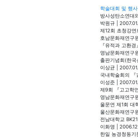
학술대회 및 행사
방사성탄소연대와
박원규
|
2007.01.
제12회 초청강연
호남문화재연구
『유적과 고환경』
영남문화재연구
출판기념회(한국선
이상균
|
2007.01
국내학술회의 『
이성준
|
2007.01
제9회 『고고학
영남문화재연구
울문연 제1회 대
울산문화재연구
전남대학교 BK2
이화영
|
2006.12
한일 농경청동기