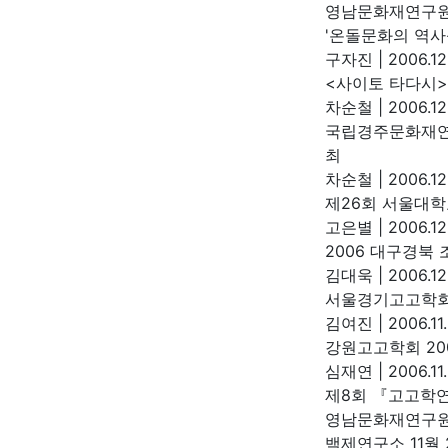
영남문화재연구
'온돌문화의 역사
구자진
|
2006.12
<사이토 타다시
차순철
|
2006.12
국립경주문화재연구
최
차순철
|
2006.12
제26회 서울대학
고은별
|
2006.12
2006 대구경북
김대욱
|
2006.12
서울경기고고학회
김여진
|
2006.11
강원고고학회 20
심재연
|
2006.11
제8회 『고고학
영남문화재연구
백제연구소 11월