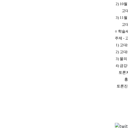
2) 10
고대
3) 11
고대
○ 학술
주제 - 
1) 고
2) 고
3) 물
4) 금
토론자
홍보식
토론진행