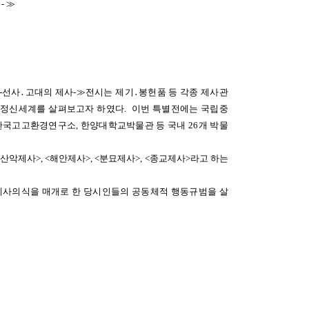
-≫
-선사․고대의 제사-≫전시는 제기․봉헌품 등 각종 제사관
 정신세계를 살펴보고자 하였다. 이번 특별전에는
국립중
한국고고환경연구소, 한양대학교박물관 등 국
내 26개 박물
 <산악제사>, <해안제사>, <분묘제사>, <종교제사>라고 하는
 제사의식을 매개로 한 당시인들의 공동체적 행동규범을 살