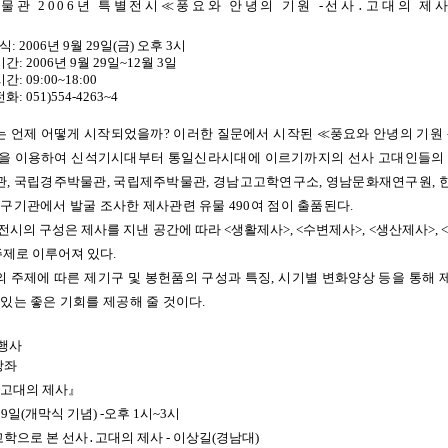
물관 2006년 특별전시≪풍요와 안녕의 기원 -선사․고대의 제사
식: 2006년 9월 29일(금) 오후 3시
: 2006년 9월 29일~12월 3일
: 09:00~18:00
: 051)554-4263~4
 언제 어떻게 시작되었을까? 이러한 질문에서 시작된 ≪풍요와 안녕의 기원 
물을 이용하여 신석기시대부터 통일신라시대에 이르기까지의 선사 고대인들의
, 국립경주박물관, 국립제주박물관, 경남고고학연구소, 영남문화재연구원, 
연구기관에서 발굴 조사한 제사관련 유물 490여 점이 출품된다.
전시의 구성은 제사를 지낸 공간에 따라 <
생활제사>, <수변제사>, <생산제사>,
주제로 이루어져 있다.
 주제에 따른 제기구 및 봉헌품의 구성과 특징, 시기별 변화양상 등을 통해
 있는 좋은 기회를 제공해 줄 것이다.
행사
강좌
고대의 제사』
 29일(개막식 기념) -오후 1시~3시
학으로 본 선사․고대의 제사 - 이상길(경남대)