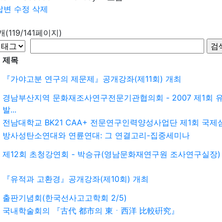
답변
수정
삭제
9개(119/141페이지)
제목
『가야고분 연구의 제문제』공개강좌(제11회) 개최
경남부산지역 문화재조사연구전문기관협의회 - 2007 제1회
발...
전남대학교 BK21 CAA+ 전문연구인력양성사업단 제1회 국제심
방사성탄소연대와 연륜연대: 그 연결고리-집중세미나
제12회 초청강연회 - 박승규(영남문화재연구원 조사연구실장)
『유적과 고환경』공개강좌(제10회) 개최
출판기념회(한국선사고고학회 2/5)
국내학술회의 『古代 都市의 東ㆍ西洋 比較硏究』