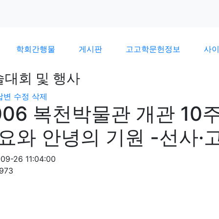
학회간행물
게시판
고고학문헌정보
사
술대회 및 행사
답변
수정
삭제
006 복천박물관 개관 1
요와 안녕의 기원 -선사·
09-26 11:04:00
973