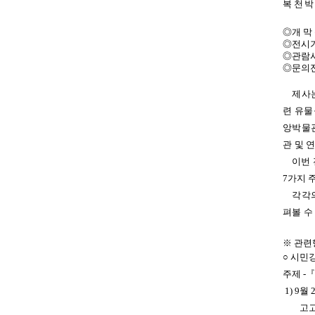
복천박
◎개 막 
◎전시기간
◎관람시간
◎문의전화
제사는
련 유
앙박물관
관 및 
이번 
7가지 
각각의
펴볼 수
※ 관련
○ 시민
주제 -
『
1) 9월
고고