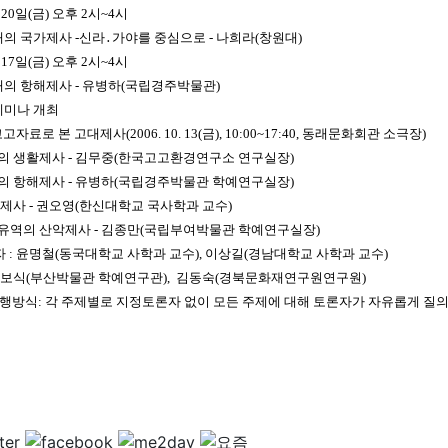
월 20일(금) 오후 2시~4시
의 국가제사 -신라․가야를 중심으로 - 나희라(창원대)
월 17일(금) 오후 2시~4시
의 항해제사 - 유병하(국립경주박물관)
세미나 개최
고고자료로 본 고대제사(2006. 10. 13(금), 10:00~17:40, 동래문화회관 소극장)
대의 생활제사 - 김무중(한국고고환경연구소 연구실장)
대의 항해제사 - 유병하(국립경주박물관 학예연구실장)
의 제사 - 권오영(한신대학교 국사학과 교수)
강유역의 산악제사 - 김종만(국립부여박물관 학예연구실장)
 : 윤명철(동국대학교 사학과 교수), 이상길(경남대학교 사학과 교수)
(부산박물관 학예연구관), 김동숙(경북문화재연구원연구원)
방식: 각 주제별로 지정토론자 없이 모든 주제에 대해 토론자가 자유롭게 질