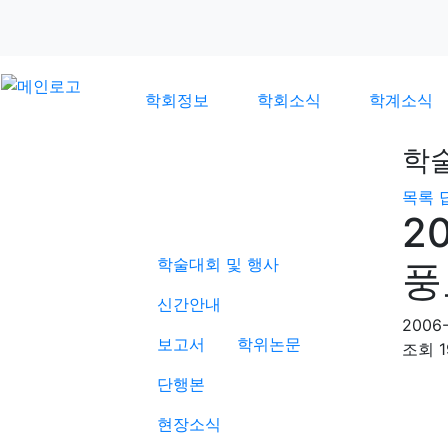
학회정보
학회소식
학계소식
학
목록
학계소식
2
학술대회 및 행사
풍
신간안내
2006-
보고서
학위논문
조회
1
단행본
현장소식