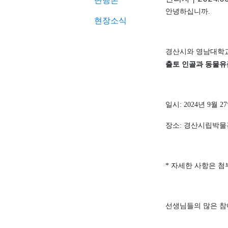
단행본
안녕하십니까
.
현장소식
경산시와 영남대학
출토 인골과 동물유
일시
: 2024
년
9
월
27
장소
:
경산시립박물
*
자세한 사항은 첨
선생님들의 많은 참