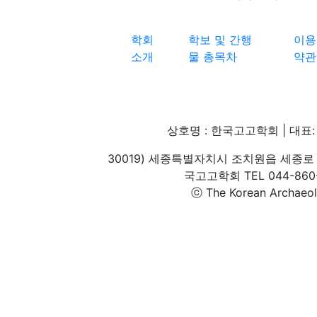
학회
학보 및 간행
이용
소개
물 총목차
약관
상호명 : 한국고고학회 | 대표: 
30019) 세종특별자치시 조치원읍 세종로 
국고고학회 TEL 044-860-1
ⓒ The Korean Archaeolog