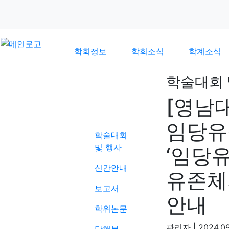
학회정보
학회소식
학계소식
학술대회 
[영남
학계소식
임당유
학술대회
및 행사
‘임당
신간안내
유존체
보고서
안내
학위논문
관리자
|
2024.09