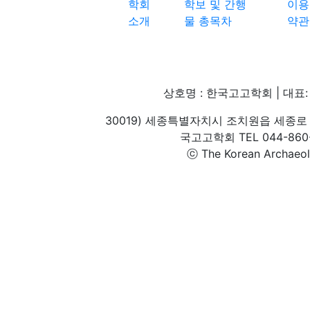
학회
학보 및 간행
이용
소개
물 총목차
약관
상호명 : 한국고고학회 | 대표: 
30019) 세종특별자치시 조치원읍 세종로 
국고고학회 TEL 044-860-1
ⓒ The Korean Archaeolog