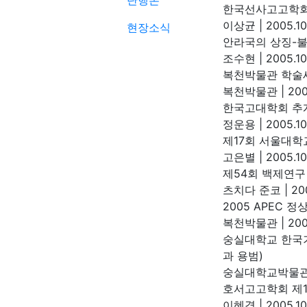
단행본
한국선사고고학회
이상균
|
2005.10
현장소식
안라국의 상징-
조수현
|
2005.10
복천박물관 학술
복천박물관
|
200
한국고대학회 추
정운용
|
2005.10
제17회 서울대학
고은별
|
2005.10
제54회 백제연구
츠치다 준코
|
200
2005 APEC 
복천박물관
|
200
숭실대학교 한국
과 용범)
숭실대학교박물
호서고고학회 제1
이혜경
|
2005.10