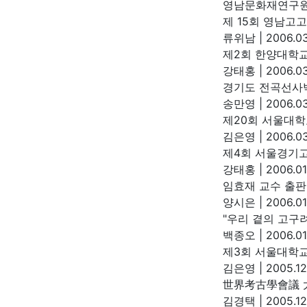
영남문화재연구
제 15회 영남고
류위남
|
2006.03
제2회 한양대학
강태홍
|
2006.03
경기도 전곡선사
송만영
|
2006.03
제20회 서울대학
김은영
|
2006.03
제4회 서울경기
강태홍
|
2006.01
임효재 교수 출
양시은
|
2006.01
"우리 곁의 고구
백종오
|
2006.01
제3회 서울대학교
김은영
|
2005.12
世界考古學會議 大阪
김경택
|
2005.12