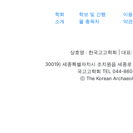
학회
학보 및 간행
이용
소개
물 총목차
약관
상호명 : 한국고고학회 | 대표: 
30019) 세종특별자치시 조치원읍 세종로 
국고고학회 TEL 044-860-1
ⓒ The Korean Archaeolog