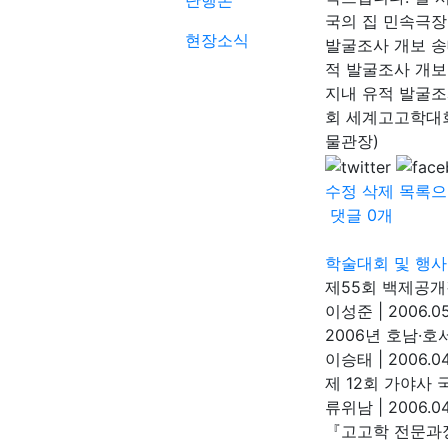
단행본
국의 집 민속극장 
현장소식
발굴조사 개보 송
적 발굴조사 개보
지내 유적 발굴조사개
회 세계고고학대회 참
물관장)
수정
삭제
목록으
댓글
0
개
학술대회 및 행사
제55회 백제공
이성준
|
2006.05
2006년 호남·
이승태
|
2006.04
제 12회 가야사
류위남
|
2006.04
『고고학 전문과