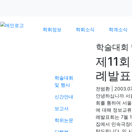
학회정보
학회소식
학계소식
학술대회 
제11
학계소식
례발표
학술대회
및 행사
전범환
|
2003.07
안녕하십니까 서
신간안내
회를 통하여 서울
보고서
에 대해 정보교류
례발표회는 7월 
학위논문
집에서 민속극장에
탁드립니다. 일 시 