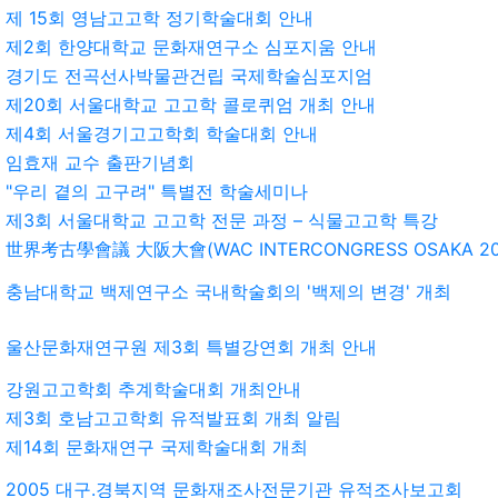
제 15회 영남고고학 정기학술대회 안내
제2회 한양대학교 문화재연구소 심포지움 안내
경기도 전곡선사박물관건립 국제학술심포지엄
제20회 서울대학교 고고학 콜로퀴엄 개최 안내
제4회 서울경기고고학회 학술대회 안내
임효재 교수 출판기념회
"우리 곁의 고구려" 특별전 학술세미나
제3회 서울대학교 고고학 전문 과정 – 식물고고학 특강
世界考古學會議 大阪大會(WAC INTERCONGRESS OSAKA 200
충남대학교 백제연구소 국내학술회의 '백제의 변경' 개최
울산문화재연구원 제3회 특별강연회 개최 안내
강원고고학회 추계학술대회 개최안내
제3회 호남고고학회 유적발표회 개최 알림
제14회 문화재연구 국제학술대회 개최
2005 대구.경북지역 문화재조사전문기관 유적조사보고회