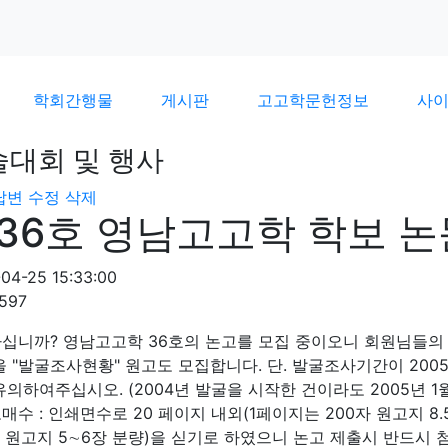
학회간행물
게시판
고고학문헌정보
사
술대회 및 행사
답변
수정
삭제
36호 영남고고학 학보 
04-25 15:33:00
597
십니까? 영남고고학 36호의 논고를 모집 중이오니 회원님들의 
을 "발굴조사현황" 원고도 모집합니다. 단. 발굴조사기간이 200
유의하여주십시오. (2004년 발굴을 시작한 건이라도 2005년 
매수 : 인쇄면수로 20 페이지 내외(1페이지는 200자 원고지 8.
자 원고지 5∼6장 분량)을 싣기로 하였으니 논고 제출시 반드시