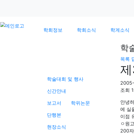
학회정보
학회소식
학계소식
학
목록
학계소식
제
학술대회 및 행사
2005-
조회
1
신간안내
안녕하
보고서
학위논문
에 실
단행본
이점 
ㅇ원고
현장소식
200