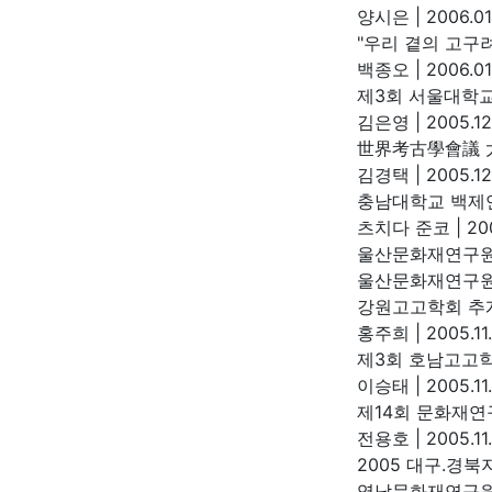
양시은
|
2006.01
"우리 곁의 고구
백종오
|
2006.01
제3회 서울대학교
김은영
|
2005.12
世界考古學會議 大阪
김경택
|
2005.12
충남대학교 백제연
츠치다 준코
|
200
울산문화재연구원
울산문화재연구
강원고고학회 추
홍주희
|
2005.11
제3회 호남고고
이승태
|
2005.11
제14회 문화재연
전용호
|
2005.11
2005 대구.
영남문화재연구