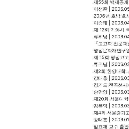
제55회 백제공
이성준
|
2006.05
2006년 호남·
이승태
|
2006.04
제 12회 가야사
류위남
|
2006.04
『고고학 전문과
영남문화재연구
제 15회 영남고
류위남
|
2006.03
제2회 한양대학
강태홍
|
2006.03
경기도 전곡선사
송만영
|
2006.03
제20회 서울대학
김은영
|
2006.03
제4회 서울경기
강태홍
|
2006.01
임효재 교수 출