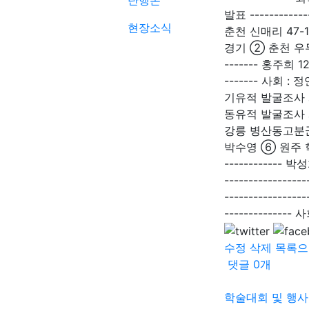
단행본
발표 ---------
현장소식
춘천 신매리 47-1번지 
경기 ② 춘천 우두동유
------- 홍주희 12
------- 사회
기유적 발굴조사 개보 
동유적 발굴조사 개보 -
강릉 병산동고분군 발굴조
박수영 ⑥ 원주 학
------------
------------
---------------
-----------
수정
삭제
목록으
댓글
0
개
학술대회 및 행사