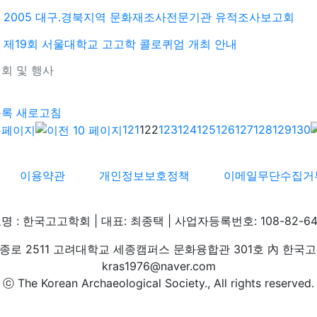
2005 대구.경북지역 문화재조사전문기관 유적조사보고회
제19회 서울대학교 고고학 콜로퀴엄 개최 안내
회 및 행사
기
목록
새로고침
121
122
123
124
125
126
127
128
129
130
이용약관
개인정보보호정책
이메일무단수집거
명 : 한국고고학회 | 대표: 최종택 | 사업자등록번호: 108-82-64
로 2511 고려대학교 세종캠퍼스 문화융합관 301호 內 한국고고학회 
kras1976@naver.com
ⓒ The Korean Archaeological Society., All rights reserved.