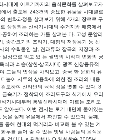
라시대에 이르기까지의 음식문화를 살펴보고자
에서 출토된 243건의 중요한 유물을 시대별로
화의 변화과정을 살펴보기 위해 4개의 장르로 구
활동으로 상징되는 신석기시대의 주거지와 패총에서
가공하여 조리하는 가를 살펴본 다. 고성 문암리
, 중간크기의 조리기, 대형의 저장용기 등 신
사의 수확물인 쌀, 견과류와 잡곡의 저장과 조
 일상으로 먹고 있 는 쌀밥의 시작과 변화의 궁
의 육식과 쇠솥(삼한·삼국시대) 광주 신창동유적
여 그들의 밥상을 차려보고, 중국 한 문화의 유
 더불어 시루의 상용화에 의한 찜 조리의 내용
검토하여 신라인의 육식 성을 엿볼 수 있다. 3
등의 금속기가 정착되어 조리도구와 식기에서 우리
방법 신석기시대부터 통일신라시대에 이르는 조리도
도 알아본다. 이번 전시는 토기 내면에 묻어있는
료 등을 실제 유물에서 확인할 수 있으며, 둘째,
를 통해 현대의 먹거리와 비교해 볼 수 있는 계
란 화두를 풀어 줄 수 있는 옛날 사람들의 음식문
 것이다. ※ 관련행사 ○ 체험학습 2005년