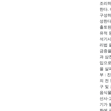
조리하
한다.
구성하
성한다
출토된
유적 
석기시
리법 
금증을
과 삼
입으로
을 살
부 :
의 전
구 및
음식물
선사·
기가 
화에 