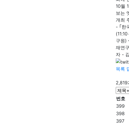
10월
보는 
개최 주
- ｢
(11
구원)
재연구
자 - 
목록
2,81
번호
399
398
397