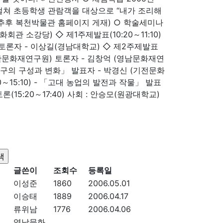
에 걸쳐 초등학생 관람객을 대상으로 “내가 조리해
 추후 복천박물관 홈페이지 게재) ○ 학술세미나
래문화회관 소강당) ◇ 제1주제발표(10:20～11:10)
 토론자 - 이상길(경남대학교) ◇ 제2주제발표
 (울산문화재연구원) 토론자 - 김창억 (영남문화재연
취사도구의 구성과 변화」 발표자 - 박경신 (기전문화
～15:10) - 「고대 농업의 발전과 작물」 발표
15:20～17:40) 사회 : 안승모(원광대학교)
글쓴이
조회수
등록일
이성준
1860
2006.05.01
이승태
1889
2006.04.17
류위남
1776
2006.04.06
영남문화