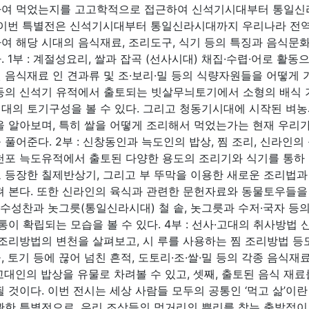
여 먹었는지를 고고학적으로 접근하여 신석기시대부터 통일신
 이번 특별전은 신석기시대부터 통일신라시대까지 우리나라 전역
여 해당 시대의 음식재료, 조리도구, 식기 등의 특징과 음식문
. 1부 : 계절성요리, 쌀과 잡곡 (선사시대) 채집·수렵·어로 
 음식재료 인 견과류 및 조·보리·밀 등의 식량자원들을 어떻게 
등의 신석기 유적에서 출토되는 빗살무늬토기에서 소형의 배식 기
대의 토기구성을 볼 수 있다. 그리고 청동기시대에 시작된 벼농
을 알아보며, 특히 쌀을 어떻게 조리해서 먹었는가는 현재 우리가
 풀어준다. 2부 : 신창동인과 늑도인의 밥상, 찜 조리, 신라인
천포 늑도유적에서 출토된 다양한 용도의 조리기와 식기를 통하 
 등장한 칠제반상기, 그리고 부 뚜막을 이용한 새로운 조리법과
펴 본다. 또한 신라인의 육식과 관련한 문헌자료와 동물토우들을 
 진수성찬과 놋그릇(통일신라시대) 철 솥, 놋그릇과 수저·국자 
 통이 확립되는 모습을 볼 수 있다. 4부 : 선사·고대의 취사
 조리방법의 변천을 살펴보고, 시 루를 사용하는 찜 조리방법 등
, 토기 등에 끊어 넘친 흔적, 도토리·조·쌀·밀 등의 각종 음식재
고대인의 밥상을 유물로 차려볼 수 있고, 셋째, 출토된 음식 재료
될 것이다. 이번 전시는 세상 사람들 모두의 공통인 ‘먹고 삶’이
관한 특별전으로, 우리 조상들의 먹거리의 뿌리를 찾는 출발점이 될