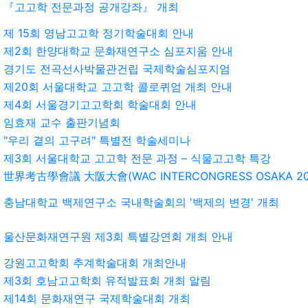
『고고학 전문과정 공개강좌』 개최
제 15회 영남고고학 정기학술대회 안내
제2회 한양대학교 문화재연구소 심포지움 안내
경기도 전곡선사박물관건립 국제학술심포지엄
제20회 서울대학교 고고학 콜로퀴엄 개최 안내
제4회 서울경기고고학회 학술대회 안내
임효재 교수 출판기념회
"우리 곁의 고구려" 특별전 학술세미나
제3회 서울대학교 고고학 전문 과정 – 식물고고학 특강
世界考古學會議 大阪大會(WAC INTERCONGRESS OSAKA 200
충남대학교 백제연구소 국내학술회의 '백제의 변경' 개최
울산문화재연구원 제3회 특별강연회 개최 안내
강원고고학회 추계학술대회 개최안내
제3회 호남고고학회 유적발표회 개최 알림
제14회 문화재연구 국제학술대회 개최