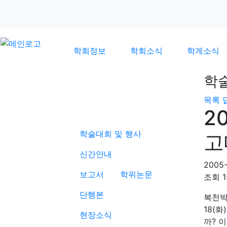
학회정보
학회소식
학계소식
학
목록
학계소식
2
학술대회 및 행사
고
신간안내
2005-
보고서
학위논문
조회
단행본
복천박물
18(화
현장소식
까? 