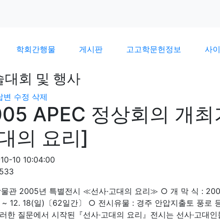
학회간행물
게시판
고고학문헌정보
사
술대회 및 행사
답변
수정
삭제
005 APEC 정상회의 개최
대의 요리]
10-10 10:04:00
1533
관 2005년 특별전시 ≪선사·고대의 요리≫ ○ 개 막 식 : 2005. 10
) ~ 12. 18(일)〔62일간〕 ○ 전시유물 : 경주 안압지출토 풍
이러한 질문에서 시작된『선사·고대의 요리』전시는 선사·고대인