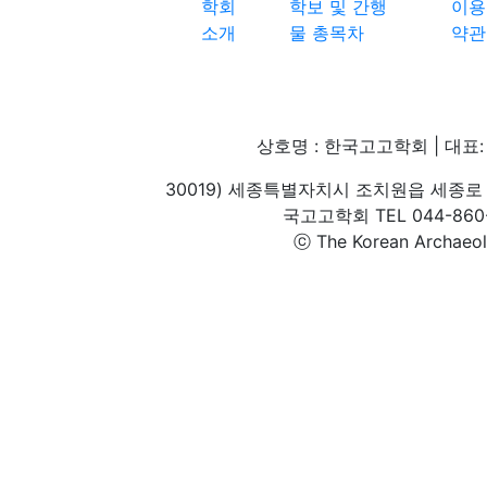
학회
학보 및 간행
이용
소개
물 총목차
약관
상호명 : 한국고고학회 | 대표: 
30019) 세종특별자치시 조치원읍 세종로 
국고고학회 TEL 044-860-1
ⓒ The Korean Archaeolog