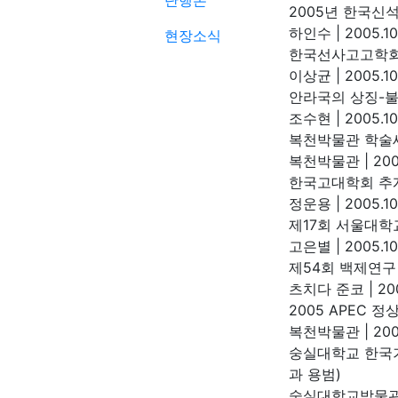
단행본
2005년 한국신
하인수
|
2005.10
현장소식
한국선사고고학회
이상균
|
2005.10
안라국의 상징-
조수현
|
2005.10
복천박물관 학술
복천박물관
|
200
한국고대학회 추
정운용
|
2005.10
제17회 서울대학
고은별
|
2005.10
제54회 백제연구
츠치다 준코
|
200
2005 APEC 
복천박물관
|
200
숭실대학교 한국
과 용범)
숭실대학교박물