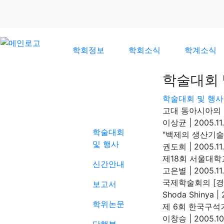
학회정보
학회소식
학계소식
학술대회 
학술대회 및 행사
학계소식
고대 동아시아의 
이상균
|
2005.11.
학술대회
"백제의 생산기술
및 행사
권도희
|
2005.11
제18회 서울대학
신간안내
고은별
|
2005.11
국제학술회의 [경
보고서
Shoda Shinya
|
2
학위논문
제 6회 한국구석
이창승
|
2005.10