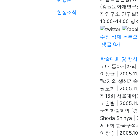
단행본
(강원문화재연구소장
현장소식
재연구소 연구실장) 
10:00~14:00 
수정
삭제
목록으
댓글
0
개
학술대회 및 행사
고대 동아시아의 
이상균
|
2005.11.
"백제의 생산기술
권도희
|
2005.11
제18회 서울대학
고은별
|
2005.11
국제학술회의 [경
Shoda Shinya
|
2
제 6회 한국구석
이창승
|
2005.10