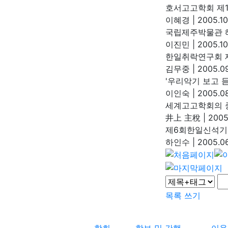
호서고고학회 제1
이혜경
|
2005.10
국립제주박물관 
이진민
|
2005.10
한일취락연구회 
김무중
|
2005.09
'우리악기 보고 
이인숙
|
2005.08
세계고고학회의 
井上 主稅
|
2005.
제6회한일신석기
하인수
|
2005.06
목록
쓰기
학회
학보 및 간행
이용