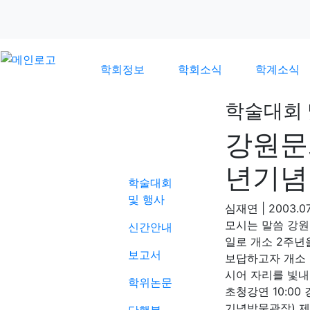
학회정보
학회소식
학계소식
학술대회 
강원문
학계소식
년기념
학술대회
및 행사
심재연
|
2003.07
모시는 말씀 강원문
신간안내
일로 개소 2주년
보고서
보답하고자 개소 
시어 자리를 빛내
학위논문
초청강연 10:00
기념박물관장) 제2부 1