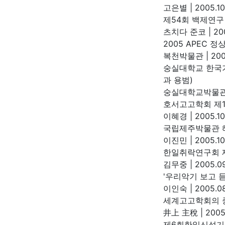
고은별
|
2005.10
제54회 백제연구
츠치다 준코
|
200
2005 APEC 
복천박물관
|
200
숭실대학교 한국
과 용범)
숭실대학교박물
호서고고학회 제1
이혜경
|
2005.10
국립제주박물관 
이진민
|
2005.10
한일취락연구회 
김무중
|
2005.09
'우리악기 보고 
이인숙
|
2005.08
세계고고학회의 
井上 主稅
|
2005.
제6회한일신석기