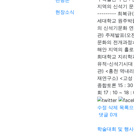
단행본
지역의 신석기 문화 식 
현장소식
--------- 최복
세대학교 원주박물관)
의 신석기문화 연구
관) 주제발표(오전)
문화의 전개과정> 
해안 지역의 홀로세
희대학교 지리학과) 
유적-신석기시대 살
관) <홍천 역내리
재연구소) <고성 
종합토론 15 : 30
회 17 : 10 ~ 18 
수정
삭제
목록으
댓글
0
개
학술대회 및 행사