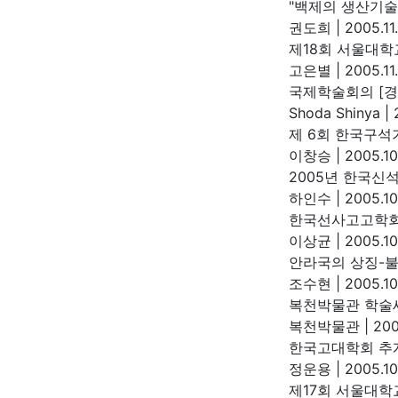
"백제의 생산기술
권도희
|
2005.11
제18회 서울대학
고은별
|
2005.11
국제학술회의 [경
Shoda Shinya
|
2
제 6회 한국구석
이창승
|
2005.10
2005년 한국신
하인수
|
2005.10
한국선사고고학회
이상균
|
2005.10
안라국의 상징-
조수현
|
2005.10
복천박물관 학술
복천박물관
|
200
한국고대학회 추
정운용
|
2005.10
제17회 서울대학