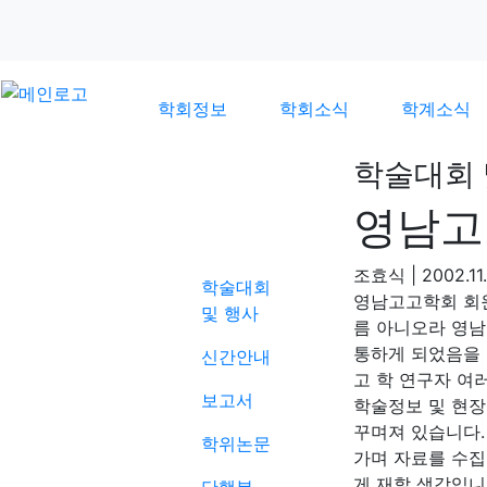
학회정보
학회소식
학계소식
학술대회 
영남고
학계소식
조효식
|
2002.11.
학술대회
영남고고학회 회원
및 행사
름 아니오라 영남고
통하게 되었음을
신간안내
고 학 연구자 여
보고서
학술정보 및 현장
꾸며져 있습니다.
학위논문
가며 자료를 수집
게 재할 생각입니