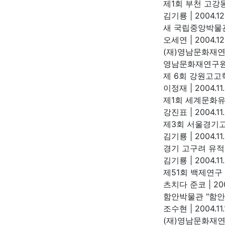
제1회 부천 고강
김기룡
|
2004.12
새 국립중앙박물관
오세연
|
2004.12
(재)영남문화재연
영남문화재연구
제 6회 강원고고
이정재
|
2004.11
제1회 세계문화유
강진표
|
2004.11
제3회 서울경기
김기룡
|
2004.11.
경기 고구려 유
김기룡
|
2004.11
제51회 백제연구
츠치다 준코
|
200
함안박물관 "함안
조수현
|
2004.11.
(재)영남문화재연