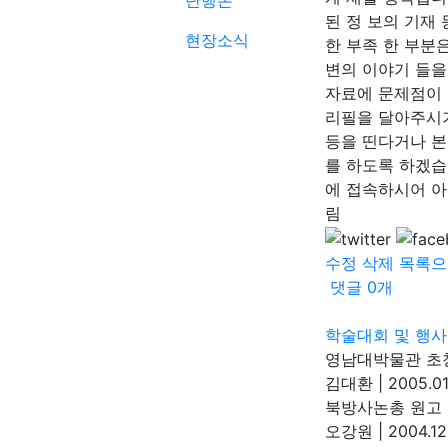
단행본
된 정 보의 기재
현장소식
한 부족 한 부분
변의 이야기 들을
자료에 문제점이 
리필을 달아주시기
등을 띤다거나 본
를 하도록 하겠습
에 접속하시어 아
림
수정
삭제
목록으
댓글
0
개
학술대회 및 행사
영남대박물관 초
김대환
|
2005.01
북방사논총 원고
오강원
|
2004.12