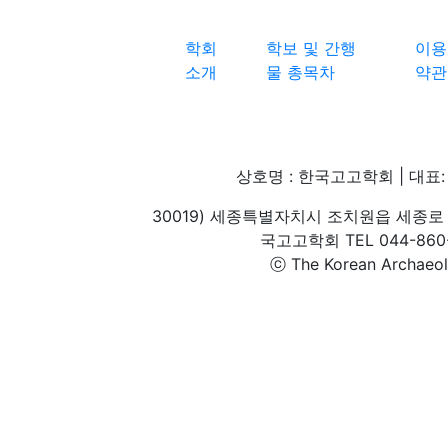
학회
학보 및 간행
이용
소개
물 총목차
약관
상호명 : 한국고고학회 | 대표: 
30019) 세종특별자치시 조치원읍 세종로 
국고고학회 TEL 044-860-1
ⓒ The Korean Archaeolog