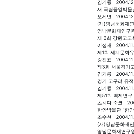
김기룡
|
2004.12
새 국립중앙박물관
오세연
|
2004.12
(재)영남문화재연
영남문화재연구
제 6회 강원고고
이정재
|
2004.11
제1회 세계문화유
강진표
|
2004.11
제3회 서울경기
김기룡
|
2004.11.
경기 고구려 유
김기룡
|
2004.11
제51회 백제연구
츠치다 준코
|
200
함안박물관 "함안
조수현
|
2004.11.
(재)영남문화재연
영남문화재연구