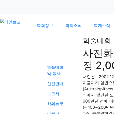
학회정보
학회소식
학계소식
학술대회 
사진화
학계소식
정 2,
학술대회
및 행사
서인선
|
2002.12
지금까지 일반으로
신간안내
(Australopi
보고서
역에서 발견된 오로렝
600만년 전에 
학위논문
은 100∼200
과의 불분명하였던