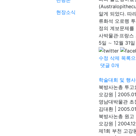
단행본
(Australopi
현장소식
알게 되었다. 따
류화석 오로렝 투게넨
정의 계보문제를 
사박물관·프랑스 외
5일 ∼ 12월 3
수정
삭제
목록으
댓글
0
개
학술대회 및 행사
북방사논총 투고
오강원
|
2005.01
영남대박물관 초
김대환
|
2005.01
북방사논총 원고
오강원
|
2004.12
제1회 부천 고강