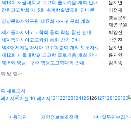
제13회 서울대학교 고고학 콜로키움 개최 안내
윤지연
강원고고학회 제 5회 춘계학술발표회 안내문
이정재
영남문화
영남문화재연구원 제17회 조사연구회 개최
재연구원
세계동아시아고고학회 총회 학생 참관 안내
박양진
세계동아시아고고학회 총회 참가 안내
박양진
제3차 세계동아시아 고고학총회 개최 보도자료
윤지연
제12회 서울대학교 고고학 콜로키움 개최 안내
윤지연
제 6회 영남 · 구주 합동고고학대회 안내
김의중
회 및 행사
기
목록
새로고침
121
122
123
124
125
126
127
128
129
130
이용약관
개인정보보호정책
이메일무단수집거