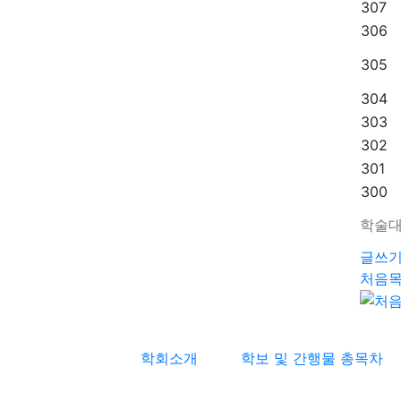
307
306
305
304
303
302
301
300
학술대
글쓰
처음
학회소개
학보 및 간행물 총목차