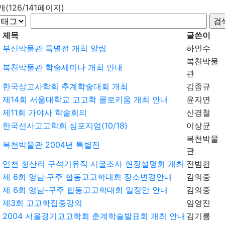
9개(126/141페이지)
제목
글쓴이
부산박물관 특별전 개최 알림
하인수
복천박물
복천박물관 학술세미나 개최 안내
관
한국상고사학회 추계학술대회 개최
김종규
제14회 서울대학교 고고학 콜로키움 개최 안내
윤지연
제11회 가야사 학술회의
신경철
한국선사고고학회 심포지엄(10/18)
이상균
복천박물
복천박물관 2004년 특별전
관
연천 횡산리 구석기유적 시굴조사 현장설명회 개최
전범환
제 6회 영남·구주 합동고고학대회 장소변경안내
김의중
제 6회 영남-구주 합동고고학대회 일정안 안내
김의중
제3회 고고학집중강의
임영진
2004 서울경기고고학회 춘계학술발표회 개최 안내
김기룡