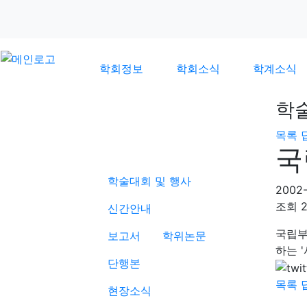
학회정보
학회소식
학계소식
학
목록
학계소식
국
학술대회 및 행사
2002-
조회
신간안내
국립부
보고서
학위논문
하는 '
단행본
목록
현장소식