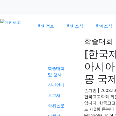
학회정보
학회소식
학계소식
학술대회 
[한국
학계소식
아시아
학술대회
및 행사
몽 국
신간안내
손기언
|
2003.10
보고서
한국고고학회 회
입니다. 한국고고
학위논문
도 제2회 동북아 환
Mongolia Join