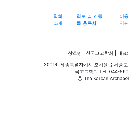
학회
학보 및 간행
이용
소개
물 총목차
약관
상호명 : 한국고고학회 | 대표: 
30019) 세종특별자치시 조치원읍 세종로 
국고고학회 TEL 044-860-1
ⓒ The Korean Archaeolog