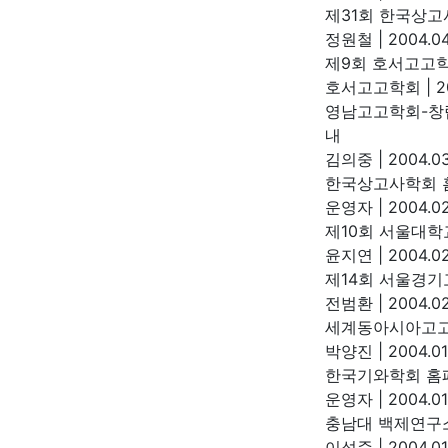
제31회 한국상
정원철
|
2004.04
제9회 호서고고학
호서고고학회
|
2
영남고고학회-창립
내
김의중
|
2004.03
한국상고사학회 
운영자
|
2004.02
제10회 서울대학
윤지연
|
2004.02
제14회 서울경
전범환
|
2004.02
세계동아시아고고학
박양진
|
2004.01
한국기와학회 홈
운영자
|
2004.01
충남대 백제연구
이성준
|
2004.01