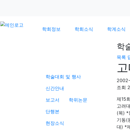
학회정보
학회소식
학계소식
학
목록
학계소식
고
학술대회 및 행사
2002-
조회
신간안내
제15
보고서
학위논문
고려대
단행본
(목) 
기동(
현장소식
대) 