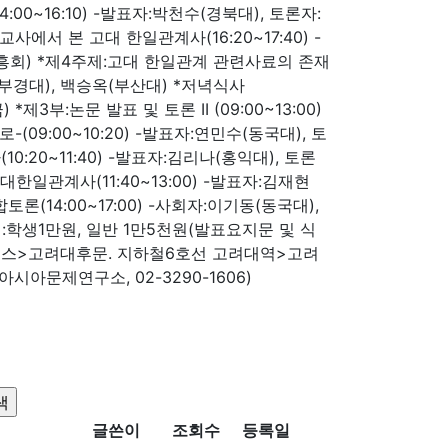
0~16:10) -발표자:박천수(경북대), 토론자:
교사에서 본 고대 한일관계사(16:20~17:40) -
흥회) *제4주제:고대 한일관계 관련사료의 존재
우(부경대), 백승옥(부산대) *저녁식사
) *제3부:논문 발표 및 토론 II (09:00~13:00)
09:00~10:20) -발표자:연민수(동국대), 토
:20~11:40) -발표자:김리나(홍익대), 토론
한일관계사(11:40~13:00) -발표자:김재현
토론(14:00~17:00) -사회자:이기동(동국대),
비:학생1만원, 일반 1만5천원(발표요지문 및 식
버스>고려대후문. 지하철6호선 고려대역>고려
아문제연구소, 02-3290-1606)
글쓴이
조회수
등록일