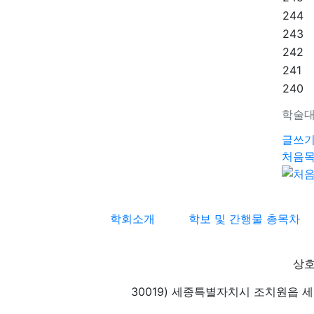
244
243
242
241
240
학술대
글쓰
처음
학회소개
학보 및 간행물 총목차
상호
30019) 세종특별자치시 조치원읍 세종