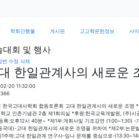
학회간행물
게시판
고고학문헌정보
사
술대회 및 행사
답변
수정
삭제
대 한일관계사의 새로운 
02-20 11:32:00
2366
회 한국고대사학회 합동토론회 고대 한일관계사의 새로운 조명 *일시:
학교 인촌기념관 2층 제1회의실 *후원:한국교육개발원, (주)시공
*등록:오후12시 40분~ *제1부:개회사및 기조강연 (1:00~1:3
동국대)-고대 한일관계사의 새로운 조명을 위하여 *제2부:논문발표및 토
*제1주제:고대 한일관계 연구사-임나 문제를 중심으로-(13:30~14