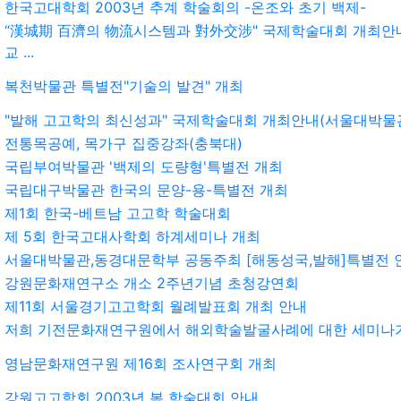
한국고대학회 2003년 추계 학술회의 -온조와 초기 백제-
“漢城期 百濟의 物流시스템과 對外交涉" 국제학술대회 개최안
교 ...
복천박물관 특별전"기술의 발견" 개최
"발해 고고학의 최신성과" 국제학술대회 개최안내(서울대박물
전통목공예, 목가구 집중강좌(충북대)
국립부여박물관 '백제의 도량형'특별전 개최
국립대구박물관 한국의 문양-용-특별전 개최
제1회 한국-베트남 고고학 학술대회
제 5회 한국고대사학회 하계세미나 개최
서울대박물관,동경대문학부 공동주최 [해동성국,발해]특별전 
강원문화재연구소 개소 2주년기념 초청강연회
제11회 서울경기고고학회 월례발표회 개최 안내
저희 기전문화재연구원에서 해외학술발굴사례에 대한 세미나
영남문화재연구원 제16회 조사연구회 개최
강원고고학회 2003년 봄 학술대회 안내