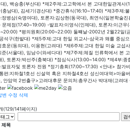
대), 백승충(부산대) *제2주제:고고학에서 본 고대한일관계사(14:0
충남대), 김세기(경산대) *중간휴식(16:10~17:40) *제3주제:불
:정병삼(숙명여대), 토론자:김상현(동국대), 최연식(일본학술진
 문제점(17:40~19:00) -발표자:이영식(인제대), 토론자:이근
00~20:00) *평의원회(20:00~22:00) 둘쨰날-2002년 2월22일(금
:공석구(한밭대) *제5주제:고대 한일 외교사-삼국과 왜를 중심으로-(
효운(동의대), 이용현(고려대) *제6주제:고대 한일 미술 교섭사(10
휘준(서울대), 임남수(와세다대) *제7주제:체질 인류학에서 본 고대
), 토론자:박선주(충북대) *점심식사(13:00~14:00) *제4부:종합
:발표자및 토론자 전원 *정기총회(17:00~17:30) <안내> 참가
교통편:지하철1호선 신설역 혹은 지하철4호선 성신여대역>마을
, 안암역 2번출구>고려대후문 문의처:총무간사 박대재(고려대 아시
답변
수정
삭제
9개(129/141페이지)
제목