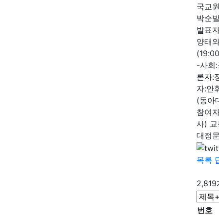
국교원
박순발(
발표자
양태와
(19:
-사회
론자:정
자:안
(동아대
참여자
사) 
대정문
목록
2,81
번호