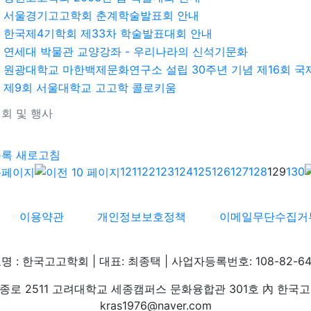
서울경기고고학회 춘계학술발표회 안내
한국제4기학회 제33차 학술발표대회 안내
연세대 박물관 교양강좌 - 우리나라의 신석기문화
원광대학교 마한백제문화연구소 설립 30주년 기념 제16회 
제9회 서울대학교 고고학 콜로키움
회 및 행사
기
목록
새로고침
121
122
123
124
125
126
127
128
129
130
이용약관
개인정보보호정책
이메일무단수집거
명 : 한국고고학회 | 대표: 최종택 | 사업자등록번호: 108-82-64
로 2511 고려대학교 세종캠퍼스 문화융합관 301호 內 한국고고학회 
kras1976@naver.com