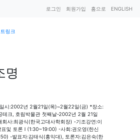
로그인
회원가입
홈으로
ENGLISH
이트링크
조명
2002년 2월21일(목)~2월22일(금) *장소:
테크, 호림박물관 첫째날-2002년 2월 21일
0) -개회사:최광식(한국고대사학회장) -기조강연:이
론 I (1:30~19:00) -사회:권오영(한신
:50) -발표자:김태식(홍익대), 토론자:김은숙(한