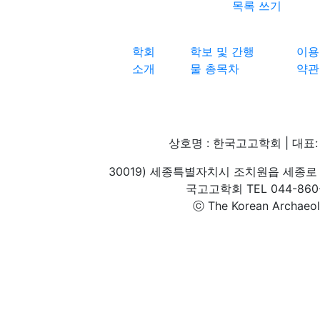
목록
쓰기
학회
학보 및 간행
이용
소개
물 총목차
약관
상호명 : 한국고고학회 | 대표: 
30019) 세종특별자치시 조치원읍 세종로 
국고고학회 TEL 044-860-1
ⓒ The Korean Archaeolog