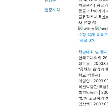
단행본
박물관장) 몽골의
현장소식
몽골과학아카데미 
골유적조사 5년展 
사 윤형원)
수정
삭제
목록으
댓글
0
개
학술대회 및 행사
한국고대학회 20
정운용
|
2003.09
“漢城期 百濟의
학교 박물관)
이명엽
|
2003.09
복천박물관 특별전
복천박물관
|
200
"발해 고고학의 
임상택
|
2003.08