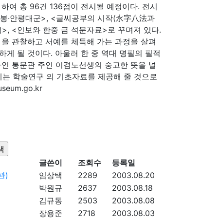
여 총 96건 136점이 전시될 예정이다. 전시
·석봉·안평대군>, <글씨공부의 시작(永字八法과
>, <인보와 한중 금 석문자료>로 꾸며져 있다.
 을 관찰하고 서예를 체득해 가는 과정을 살펴
게 될 것이다. 아울러 한 중 역대 명필의 필적
자인 통문관 주인 이겸노선생의 숭고한 뜻을 널
는 학술연구 의 기초자료를 제공해 줄 것으로
eum.go.kr
글쓴이
조회수
등록일
관)
임상택
2289
2003.08.20
박원규
2637
2003.08.18
김규동
2503
2003.08.08
장용준
2718
2003.08.03