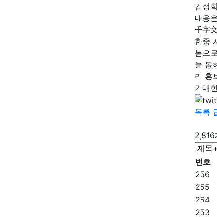
김정희
내용은
千字文
한중 
봄으로
을 통
리 홍
기대한다
목록
2,81
번호
256
255
254
253