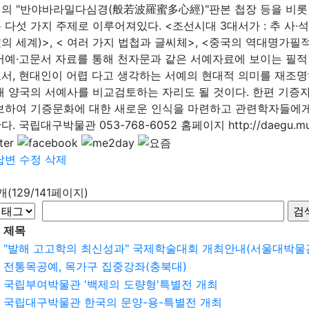
의 "반야바라밀다심경(般若波羅蜜多心經)"판본 첩장 등을 비롯 하
 다섯 가지 주제로 이루어져있다. <조선시대 3대서가 : 추 사
의 세계)>, < 여러 가지 법첩과 글씨체>, <중국의 역대명가필적
서예·고문서 자료를 통해 천자문과 같은 서예자료에 보이는 필적
서, 현대인이 어렵 다고 생각하는 서예의 현대적 의미를 재조명하
해 양국의 서예사를 비교검토하는 자리도 될 것이다. 한편 기증
보하여 기증문화에 대한 새로운 인식을 마련하고 관련학자들에게
. 국립대구박물관 053-768-6052 홈페이지 http://daegu.mus
답변
수정
삭제
6개(129/141페이지)
제목
"발해 고고학의 최신성과" 국제학술대회 개최안내(서울대박물
전통목공예, 목가구 집중강좌(충북대)
국립부여박물관 '백제의 도량형'특별전 개최
국립대구박물관 한국의 문양-용-특별전 개최