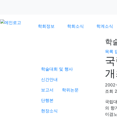
학회정보
학회소식
학계소식
학
목록
학계소식
국
학술대회 및 행사
개
신간안내
2002-
보고서
학위논문
조회
단행본
국립대
의 향
현장소식
이겸노