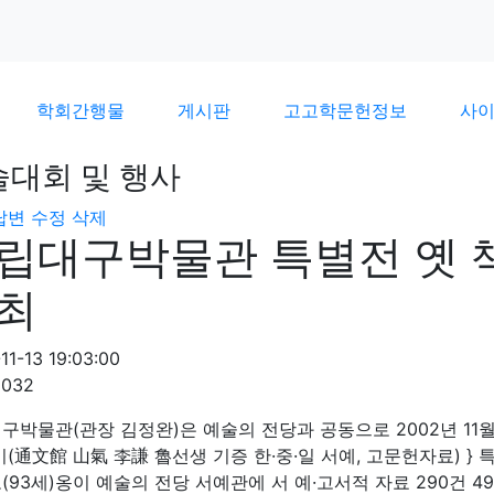
학회간행물
게시판
고고학문헌정보
사
술대회 및 행사
답변
수정
삭제
립대구박물관 특별전 옛 
최
11-13 19:03:00
2032
구박물관(관장 김정완)은 예술의 전당과 공동으로 2002년 11월 
기(通文館 山氣 李謙 魯선생 기증 한·중·일 서예, 고문헌자료) }
(93세)옹이 예술의 전당 서예관에 서 예·고서적 자료 290건 