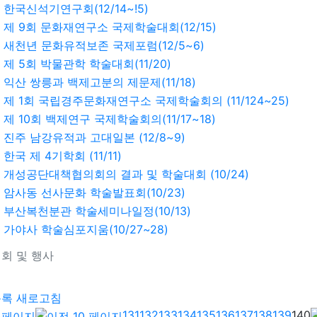
한국신석기연구회(12/14~!5)
제 9회 문화재연구소 국제학술대회(12/15)
새천년 문화유적보존 국제포럼(12/5~6)
제 5회 박물관학 학술대회(11/20)
익산 쌍릉과 백제고분의 제문제(11/18)
제 1회 국립경주문화재연구소 국제학술회의 (11/124~25)
제 10회 백제연구 국제학술회의(11/17~18)
진주 남강유적과 고대일본 (12/8~9)
한국 제 4기학회 (11/11)
개성공단대책협의회의 결과 및 학술대회 (10/24)
암사동 선사문화 학술발표회(10/23)
부산복천분관 학술세미나일정(10/13)
가야사 학술심포지움(10/27~28)
회 및 행사
기
목록
새로고침
131
132
133
134
135
136
137
138
139
140