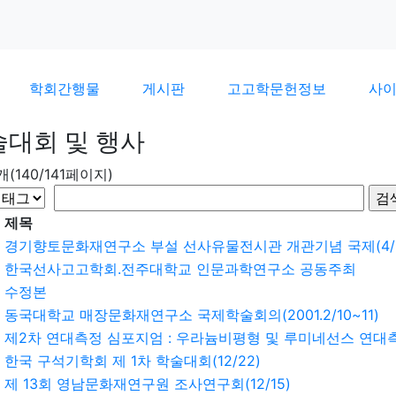
학회간행물
게시판
고고학문헌정보
사
술대회 및 행사
9개(140/141페이지)
제목
경기향토문화재연구소 부설 선사유물전시관 개관기념 국제(4/2
한국선사고고학회.전주대학교 인문과학연구소 공동주최
수정본
동국대학교 매장문화재연구소 국제학술회의(2001.2/10~11)
제2차 연대측정 심포지엄 : 우라늄비평형 및 루미네선스 연대측정(
한국 구석기학회 제 1차 학술대회(12/22)
제 13회 영남문화재연구원 조사연구회(12/15)