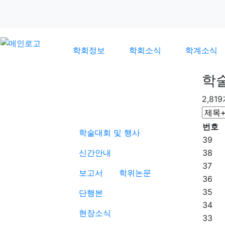
학회정보
학회소식
학계소식
학
2,81
학계소식
번호
학술대회 및 행사
39
신간안내
38
37
보고서
학위논문
36
35
단행본
34
현장소식
33