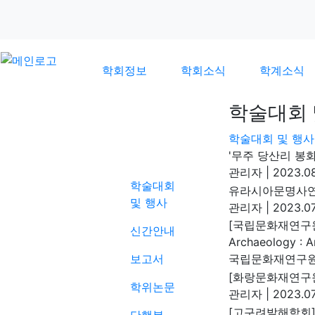
학회정보
학회소식
학계소식
학술대회 
학술대회 및 행사
학계소식
'무주 당산리 봉
관리자
|
2023.08
학술대회
유라시아문명사연
및 행사
관리자
|
2023.07
[국립문화재연구원]
신간안내
Archaeology : An
보고서
국립문화재연구
[화랑문화재연구원
학위논문
관리자
|
2023.07
[고구려발해학회]