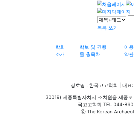
목록
쓰기
학회
학보 및 간행
이용
소개
물 총목차
약관
상호명 : 한국고고학회 | 대표: 
30019) 세종특별자치시 조치원읍 세종로 
국고고학회 TEL 044-860-1
ⓒ The Korean Archaeolog