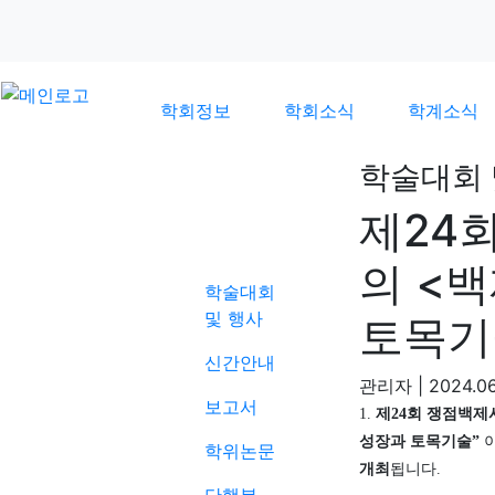
학회정보
학회소식
학계소식
학술대회 
제24
학계소식
의 <
학술대회
및 행사
토목기
신간안내
관리자
|
2024.06
보고서
1.
제
24
회 쟁점백제
성장과 토목기술
”
학위논문
개최
됩니다
.