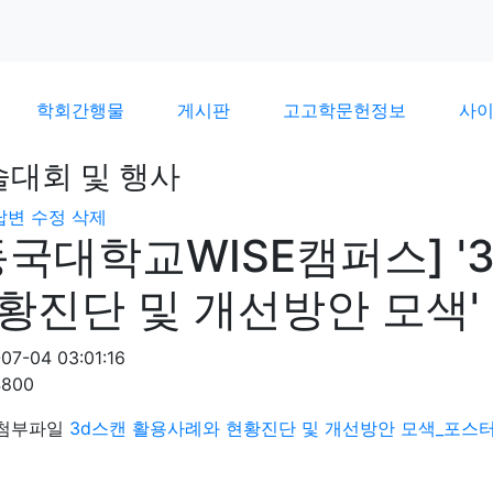
학회간행물
게시판
고고학문헌정보
사
술대회 및 행사
답변
수정
삭제
동국대학교WISE캠퍼스] 
황진단 및 개선방안 모색'
07-04 03:01:16
4800
첨부파일
3d스캔 활용사례와 현황진단 및 개선방안 모색_포스터.