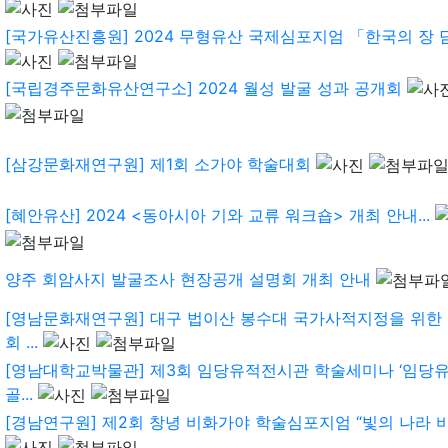
[국가유산진흥원] 2024 무형유산 국제심포지엄 「한국의 장 담
[국립경주문화유산연구소] 2024 월성 발굴 성과 공개회
[삼강문화재연구원] 제1회 소가야 학술대회
[혜안유산] 2024 <동아시아 기와 교류 워크숍> 개최 안내...
양주 회암사지 발굴조사 현장공개 설명회 개최 안내
[영남문화재연구원] 대구 법이산 봉수대 국가사적지정을 위한
회 ...
[영남대학교박물관] 제3회 임당유적전시관 학술세미나 ‘임당유
골...
[경남연구원] 제2회 창녕 비화가야 학술심포지엄 “빛의 나라 비화