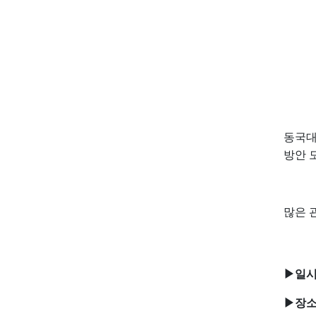
동국
방안 
많은 
▶
일
▶
장