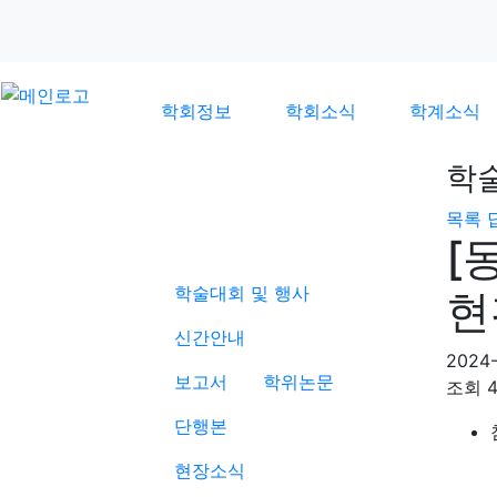
학회정보
학회소식
학계소식
학
목록
학계소식
[
학술대회 및 행사
현
신간안내
2024-
보고서
학위논문
조회
단행본
현장소식