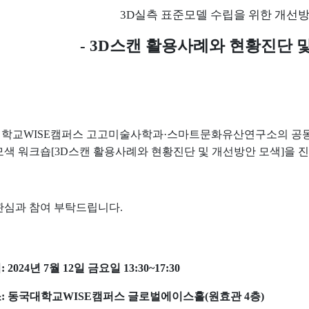
3D
실측 표준모델 수립을 위한 개선방
- 3D
스캔 활용사례와 현황진단 
대학교
WISE
캠퍼스 고고미술사학과
·
스마트문화유산연구소의 공
모색 워크숍
[3D
스캔 활용사례와 현황진단 및 개선방안 모색
]
을 
관심과 참여 부탁드립니다
.
시
: 2024
년
7
월
12
일 금요일
13:30~17:30
소
:
동국대학교
WISE
캠퍼스
글로벌에이스홀
(
원효관
4
층
)