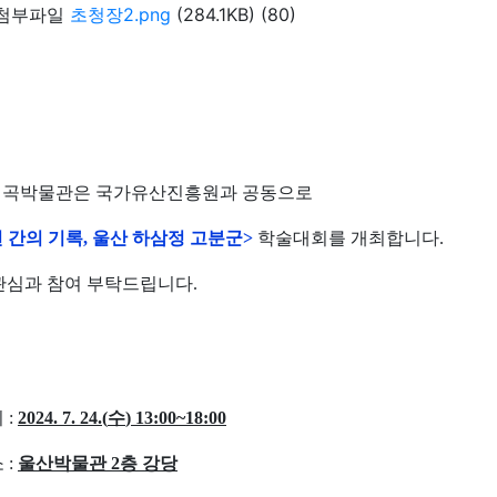
첨부파일
초청장2.png
(284.1KB)
(80)
곡박물관은 국가유산진흥원과 공동으로
 간의 기록
,
울산 하삼정 고분군
>
학술대회를 개최합니다
.
관심과 참여 부탁드립니다
.
시
:
2024. 7. 24.(
수
) 13:00~18:00
소
:
울산박물관
2
층 강당