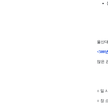
울산대
<
500
년
많은 
○
일 
○
장 