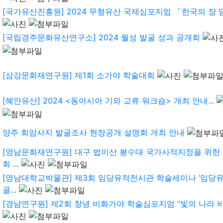
[국가유산진흥원] 2024 무형유산 국제심포지엄 「한국의 장 담
[국립경주문화유산연구소] 2024 월성 발굴 성과 공개회
[삼강문화재연구원] 제1회 소가야 학술대회
[혜안유산] 2024 <동아시아 기와 교류 워크숍> 개최 안내...
양주 회암사지 발굴조사 현장공개 설명회 개최 안내
[영남문화재연구원] 대구 법이산 봉수대 국가사적지정을 위한
회 ...
[영남대학교박물관] 제3회 임당유적전시관 학술세미나 ‘임당유
골...
[경남연구원] 제2회 창녕 비화가야 학술심포지엄 “빛의 나라 비화