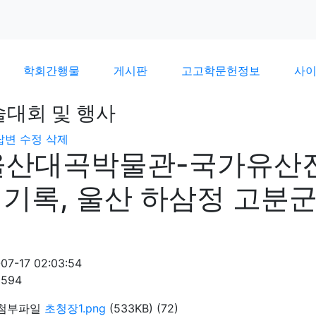
학회간행물
게시판
고고학문헌정보
사
술대회 및 행사
답변
수정
삭제
울산대곡박물관-국가유산진흥
 기록, 울산 하삼정 고분
07-17 02:03:54
3594
첨부파일
초청장1.png
(533KB)
(72)