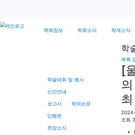
학회정보
학회소식
학계소식
학
목록
학계소식
[
학술대회 및 행사
의
신간안내
최
보고서
학위논문
2024-
단행본
조회
현장소식