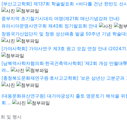
[부산고고학회] 제137회 학술발표회 <바다를 건넌 한반도 선사인
중부지역 초기철기시대의 여명(제21회 매산기념강좌 안내)
유라시아문명사연구회 제43회 정기발표회 안내
창원국가산업단지 및 창원 성산패총 발굴 50주년 기념 학술대
[가야사학회] 가야사연구 제3호 원고 모집 연장 안내 (2024.11.0.
[남북역사학자협의회·한국건축역사학회] ‘제2회 개성 만월대學
려...
[충청북도문화재연구원·호서고고학회] ‘보은 삼년산 고분군과 그 역
(대동문화유산연구원) 대가야궁성지 출토 명문토기 해석을 위
회 ...
회 및 행사
기