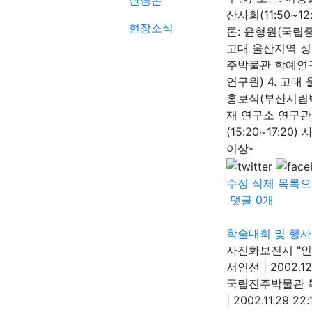
단행본
산사회(11:50~
현장소식
론: 윤형원(국립
고대 울산지역 정치
주박물관 학예연구
연구원) 4. 고대 
홍보식(부산시립
재 연구소 연구관) 
(15:20~17:2
이상-
수정
삭제
목록으
댓글
0
개
학술대회 및 행사
사진화보전시 "인류
서인선
|
2002.12
국립진주박물관 특
|
2002.11.29 22