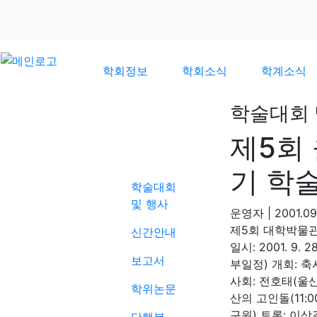
학회정보
학회소식
학계소식
학술대회 
제5회
학계소식
기 학
학술대회
및 행사
운영자
|
2001.09.
제5회 대학박물관
신간안내
일시: 2001. 9.
보고서
부일정) 개회: 축사
사회: 전호태(울
학위논문
산의 고인돌(11:
구원) 토론: 이상