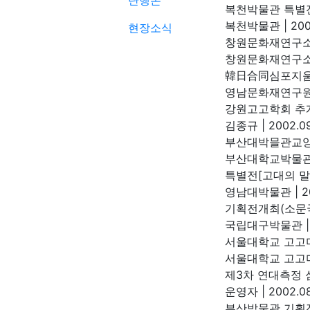
단행본
복천박물관 특별전
복천박물관
|
200
현장소식
창원문화재연구소 
창원문화재연구
韓日合同심포지움 
영남문화재연구
강원고고학회 추
김종규
|
2002.09
부산대박믈관교
부산대학교박물
특별전[고대의 말
영남대박물관
|
2
기획전개최(소문
국립대구박물관
|
서울대학교 고고
서울대학교 고
제3차 연대측정 심
운영자
|
2002.08
부산박물관 기획