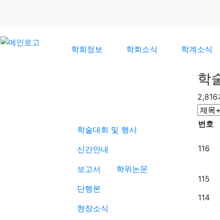
학회정보
학회소식
학계소식
학
2,81
학계소식
번호
학술대회 및 행사
116
신간안내
보고서
학위논문
115
단행본
114
현장소식