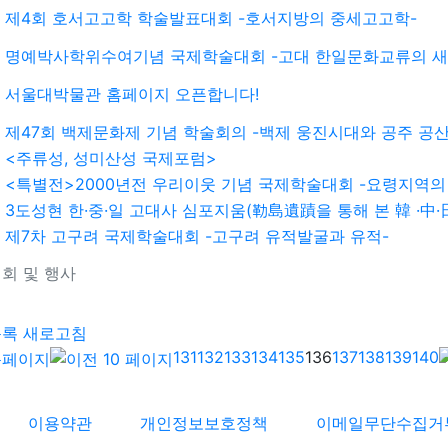
제4회 호서고고학 학술발표대회 -호서지방의 중세고고학-
명예박사학위수여기념 국제학술대회 -고대 한일문화교류의 새
서울대박물관 홈페이지 오픈합니다!
제47회 백제문화제 기념 학술회의 -백제 웅진시대와 공주 공산
<주류성, 성미산성 국제포럼>
<특별전>2000년전 우리이웃 기념 국제학술대회 -요령지역의
3도성현 한·중·일 고대사 심포지움(勒島遺蹟을 통해 본 韓 ·中·日 
제7차 고구려 국제학술대회 -고구려 유적발굴과 유적-
회 및 행사
기
목록
새로고침
131
132
133
134
135
136
137
138
139
140
이용약관
개인정보보호정책
이메일무단수집거