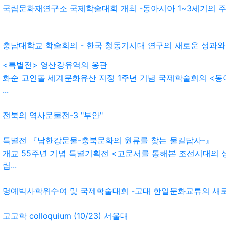
국립문화재연구소 국제학술대회 개최 -동아시아 1~3세기의 주
충남대학교 학술회의 - 한국 청동기시대 연구의 새로운 성과와 
<특별전> 영산강유역의 옹관
화순 고인돌 세계문화유산 지정 1주년 기념 국제학술회의 <동
...
전북의 역사문물전-3 "부안"
특별전 『남한강문물-충북문화의 원류를 찾는 물길답사-』
개교 55주년 기념 특별기획전 <고문서를 통해본 조선시대의 상
림...
명예박사학위수여 및 국제학술대회 -고대 한일문화교류의 새로
고고학 colloquium (10/23) 서울대