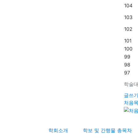
104
103
102
101
100
99
98
97
학술대
글쓰
처음
학회소개
학보 및 간행물 총목차