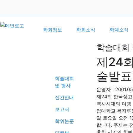
학회정보
학회소식
학계소식
학술대회 
제24
학계소식
술발표대
학술대회
및 행사
운영자
|
2001.05
제24회 한국상고
신간안내
역사시대의 여명 일정
보고서
업대학교 복지후생
일 토요일 오전 
학위논문
합니다. 주제는 
후한 시기의 한반