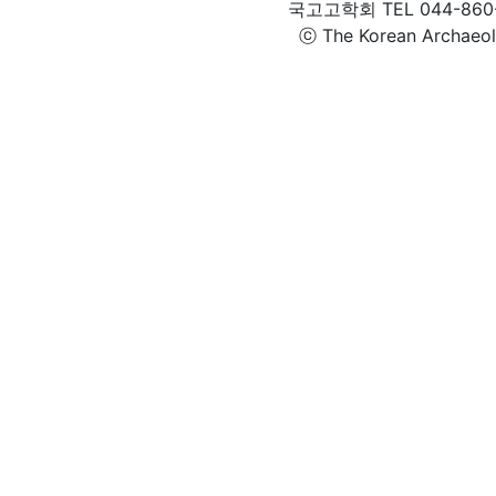
국고고학회 TEL 044-860-1
ⓒ The Korean Archaeolog