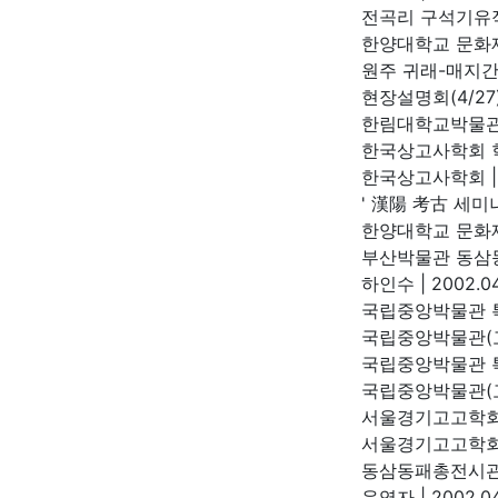
전곡리 구석기유적
한양대학교 문
원주 귀래-매지간
현장설명회(4/27
한림대학교박물
한국상고사학회 학
한국상고사학회
|
' 漢陽 考古 세미나
한양대학교 문
부산박물관 동삼
하인수
|
2002.04
국립중앙박물관 특
국립중앙박물관(
국립중앙박물관 특
국립중앙박물관(
서울경기고고학회 
서울경기고고학
동삼동패총전시관
운영자
|
2002.04