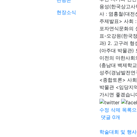
단행본
용성(한국상고사학
현장소식
사 : 염홍철(대전
주제발표> 사회 
포자연식문화의 
표-오강원(한국
과) 2. 고구려 
(아주대 박물관)
이전의 마한사회의
(충남대 백제학교육
성주(경남발전연구
<종합토론> 사회
박물관 <임당지역
가시면 좋겠습니
수정
삭제
목록으
댓글
0
개
학술대회 및 행사