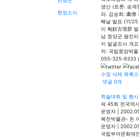
단행본
생산 (토론: 송계
현장소식
라. 김승희: 畵僧
째날 발표 (11/2
이 匈奴古墳群 발굴
남 청양군 왕진리
지 발굴조사 개요 
처: 국립중앙박물관
055-325-933
수정
삭제
목록으
댓글
0
개
학술대회 및 행사
제 45회 전국역사학
운영자
|
2002.05
복천박물관- 돈 
운영자
|
2002.05
국립부여문화재연구