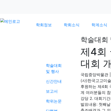
학회정보
학회소식
학계소식
학술대회 
제4회
학계소식
대회 
학술대회
및 행사
국립중앙박물관
|
(사)한국고고미
신간안내
후원하는 제4회 
보고서
계 여러분들의 참
강당 2. 대회기간: 2
학위논문
발표내용: 첫째날 발
축조배경과 그 의의