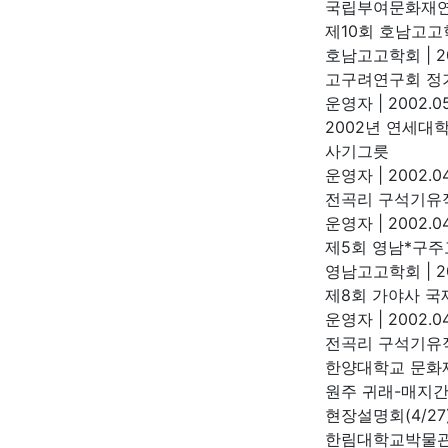
국립부여문화재
제10회 호남고고
호남고고학회
|
2
고구려연구회 정기
운영자
|
2002.05
2002년 연세대
사기그릇
운영자
|
2002.04
전곡리 구석기유적
운영자
|
2002.04
제5회 영남*구주
영남고고학회
|
2
제8회 가야사 국제
운영자
|
2002.04
전곡리 구석기유적
한양대학교 문
원주 귀래-매지간
현장설명회(4/27
한림대학교박물