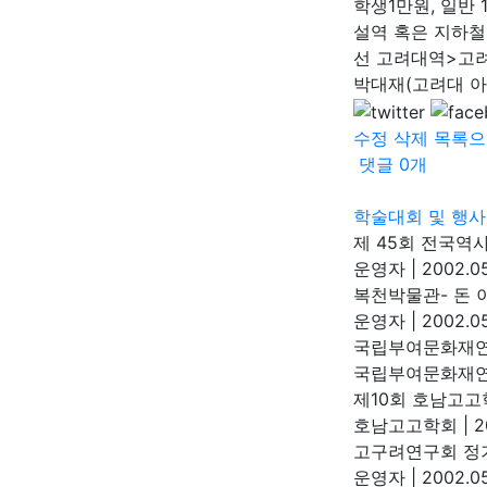
학생1만원, 일반
설역 혹은 지하
선 고려대역>고
박대재(고려대 아시
수정
삭제
목록으
댓글
0
개
학술대회 및 행사
제 45회 전국역사학
운영자
|
2002.05
복천박물관- 돈 
운영자
|
2002.05
국립부여문화재연구
국립부여문화재
제10회 호남고고
호남고고학회
|
2
고구려연구회 정기
운영자
|
2002.05