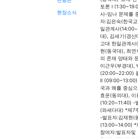
단행본
토론 I (1:30~
현장소식
사-임나 문제를 중심
자:김은숙(한국교
일관계사(14:00
대), 김세기(경산대
고대 한일관계사(1
현(동국대), 최
의 존재 양태와 문제
이근우(부경대), 
(20:00~22:0
II (09:00~1
국과 왜를 중심으로-
효운(동의대), 
(10:20~11:4
(와세다대) *제7
-발표자:김재현(
(13:00~14:00
참여자:발표자및 토