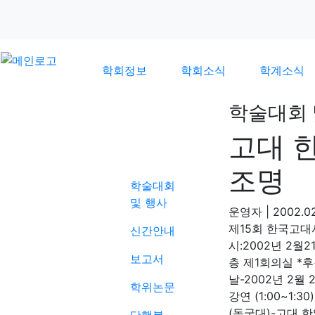
학회정보
학회소식
학계소식
학술대회 
고대 
학계소식
조명
학술대회
및 행사
운영자
|
2002.02
제15회 한국고대
신간안내
시:2002년 2월
보고서
층 제1회의실 *
날-2002년 2월 
학위논문
강연 (1:00~1
(동국대)-고대 