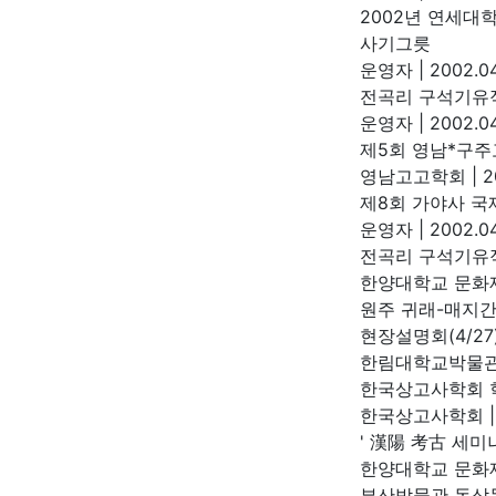
2002년 연세대
사기그릇
운영자
|
2002.04
전곡리 구석기유적
운영자
|
2002.04
제5회 영남*구주
영남고고학회
|
2
제8회 가야사 국제
운영자
|
2002.04
전곡리 구석기유적
한양대학교 문
원주 귀래-매지간
현장설명회(4/27
한림대학교박물
한국상고사학회 학
한국상고사학회
|
' 漢陽 考古 세미나
한양대학교 문
부산박물관 동삼