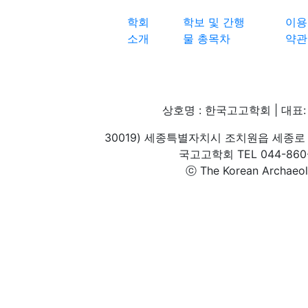
학회
학보 및 간행
이용
소개
물 총목차
약관
상호명 : 한국고고학회 | 대표: 
30019) 세종특별자치시 조치원읍 세종로 
국고고학회 TEL 044-860-1
ⓒ The Korean Archaeolog