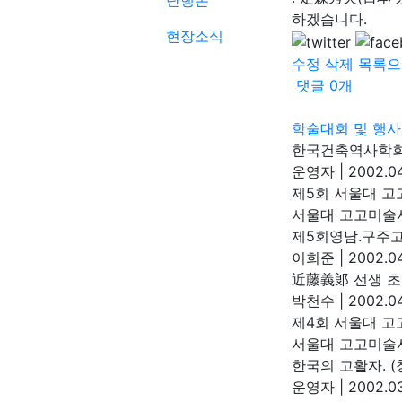
단행본
하겠습니다.
현장소식
수정
삭제
목록으
댓글
0
개
학술대회 및 행사
한국건축역사학회
운영자
|
2002.04
제5회 서울대 고
서울대 고고미
제5회영남.구주고고
이희준
|
2002.04
近藤義郞 선생 초
박천수
|
2002.04
제4회 서울대 고
서울대 고고미
한국의 고활자. 
운영자
|
2002.03