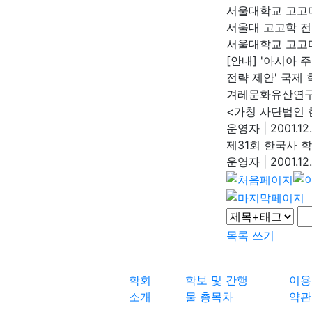
서울대학교 고
서울대 고고학 
서울대학교 고
[안내] '아시아
전략 제안' 국제 
겨레문화유산연
<가칭 사단법인 
운영자
|
2001.12
제31회 한국사 
운영자
|
2001.12
목록
쓰기
학회
학보 및 간행
이용
소개
물 총목차
약관