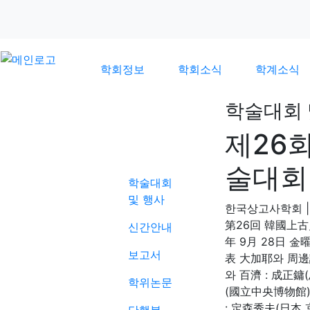
학회정보
학회소식
학계소식
학술대회 
제26
학계소식
술대회
학술대회
및 행사
한국상고사학회
|
第26回 韓國上古
신간안내
年 9月 28日 金曜
보고서
表 大加耶와 周邊
와 百濟 : 成正
학위논문
(國立中央博物館)
: 定森秀夫(日本