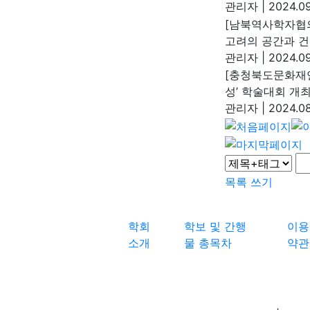
관리자
|
2024.09
[남북역사학자협의
고려의 공간과 건
관리자
|
2024.09
[충청북도문화재연
성’ 학술대회 개
관리자
|
2024.08
목록
쓰기
학회
학보 및 간행
이용
소개
물 총목차
약관