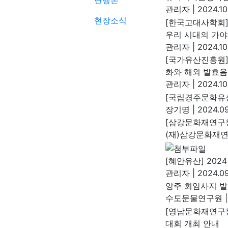
단행본
관리자
|
2024.10
현장소식
[한국고대사학회]
우리 시대의 가야
관리자
|
2024.10
[국가유산진흥원]
화와 해외 발효음
관리자
|
2024.10
[국립경주문화유산
장기명
|
2024.09
[삼강문화재연구원
(재)삼강문화재
[혜안유산] 202
관리자
|
2024.09
양주 회암사지 발
수도문물연구원
|
[영남문화재연구
대회 개최 안내