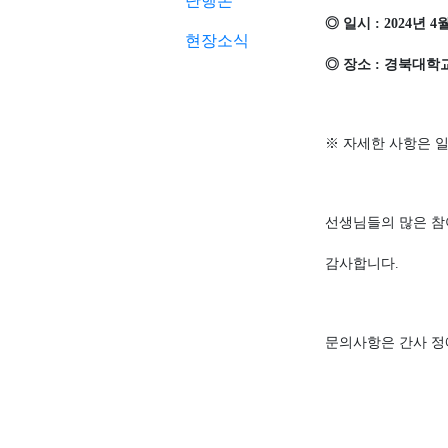
단행본
◎
일시
: 2024
년
4
현장소식
◎
장소
:
경북대학
※
자세한 사항은 
선생님들의 많은 참
감사합니다
.
문의사항은 간사 