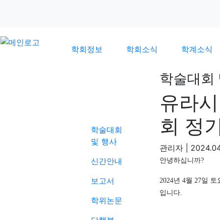
학회정보
학회소식
학계소식
학술대회 
유라시
학계소식
회 정
학술대회
및 행사
관리자
|
2024.04
신간안내
안녕하십니까
?
보고서
2024
년
4
월
27
일 토
입니다
.
학위논문