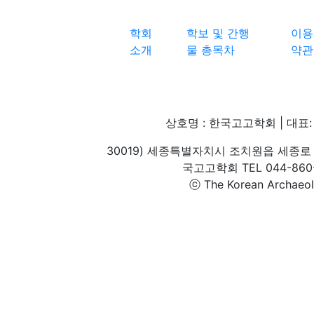
학회
학보 및 간행
이용
소개
물 총목차
약관
상호명 : 한국고고학회 | 대표: 
30019) 세종특별자치시 조치원읍 세종로 
국고고학회 TEL 044-860-1
ⓒ The Korean Archaeolog