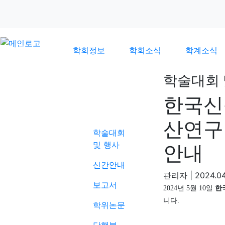
학회정보
학회소식
학계소식
학술대회 
한국신
학계소식
산연구
학술대회
및 행사
안내
신간안내
관리자
|
2024.04
보고서
2024
년
5
월
10
일
한
니다
.
학위논문