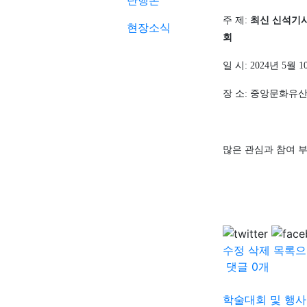
단행본
주 제
:
최신 신석기시
현장소식
회
일 시
: 2024
년
5
월
1
장 소
:
중앙문화유
많은 관심과 참여 
수정
삭제
목록으
댓글
0
개
학술대회 및 행사