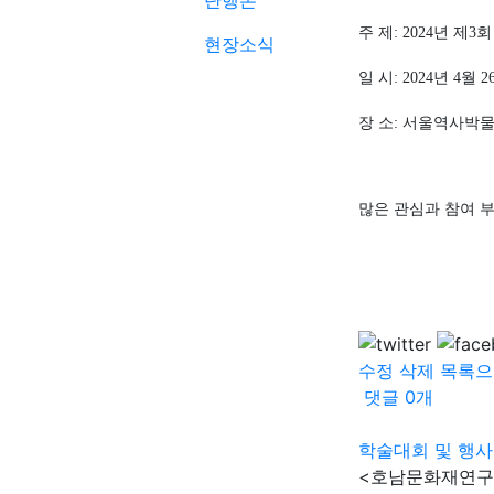
단행본
주 제
: 2024
년 제
3
회
현장소식
일 시
: 2024
년
4
월
2
장 소
:
서울역사박물
많은 관심과 참여 
수정
삭제
목록으
댓글
0
개
학술대회 및 행사
<호남문화재연구>