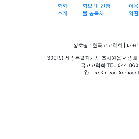
학회
학보 및 간행
이용
소개
물 총목차
약관
상호명 : 한국고고학회 | 대표: 
30019) 세종특별자치시 조치원읍 세종로 
국고고학회 TEL 044-860-1
ⓒ The Korean Archaeolog