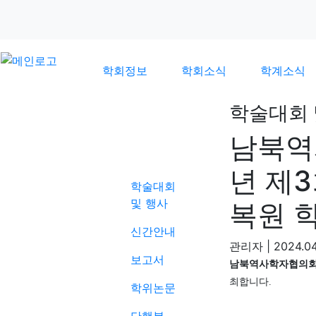
학회정보
학회소식
학계소식
학술대회 
남북역
학계소식
년 제
학술대회
및 행사
복원 
신간안내
관리자
|
2024.04
보고서
남북역사학자협의
최합니다
.
학위논문