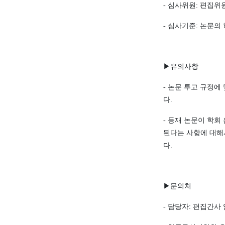
-
심사위원
:
편집위원
-
심사기준
:
논문의 
▶
유의사항
-
논문 투고 규정에
다
.
-
등재 논문이 학회
된다는 사항에 대해
다
.
▶
문의처
-
담당자
:
편집간사 