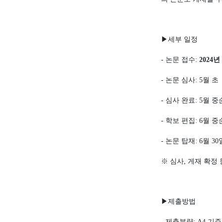
▶
세부 일정
-
논문 접수
:
2024
년
-
논문 심사
: 5
월 초
-
심사 완료
: 5
월 중
-
학보 편집
: 6
월 중
-
논문 탑재
: 6
월
30
※
심사
,
게재 확정 
▶
제출방법
-
제출분량
: A4
기준