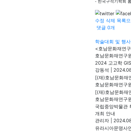
-
한국구석기학회 
수정
삭제
목록으
댓글
0
개
학술대회 및 행사
<호남문화재연구>
호남문화재연구
2024 고고학 G
강동석
|
2024.08
[(재)호남문화재
호남문화재연구
[(재)호남문화재연
호남문화재연구
국립중앙박물관 특
개최 안내
관리자
|
2024.08
유라시아문명사연