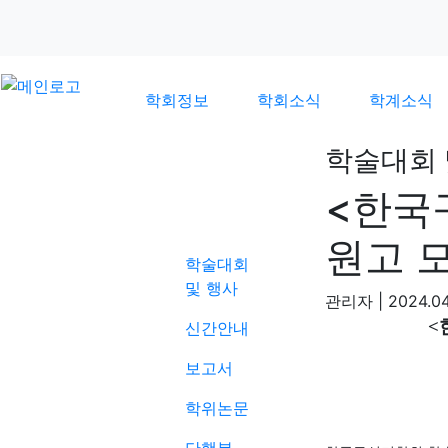
학회정보
학회소식
학계소식
학술대회 
<한국
학계소식
원고 
학술대회
및 행사
관리자
|
2024.04
<
신간안내
보고서
학위논문