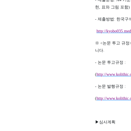
헌
,
표와 그림 포함
)
-
제출방법
:
한국구석
(
http://kyobo035.med
※
<
논문 투고 규정
니다
.
-
논문 투고규정
:
(
http://www.kolithic
-
논문 발행규정
:
(
http://www.kolithic
▶
심사계획