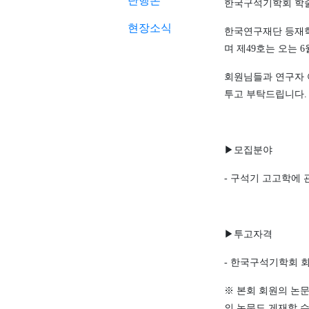
단행본
한국구석기학회 학
현장소식
한국연구재단 등재
며 제
49
호는 오는
6
회원님들과 연구자 
투고
부탁드립니다
.
▶
모집분야
-
구석기 고고학에 
▶
투고자격
-
한국구석기학회 
※
본회 회원의 논
의 논문도 게재할 