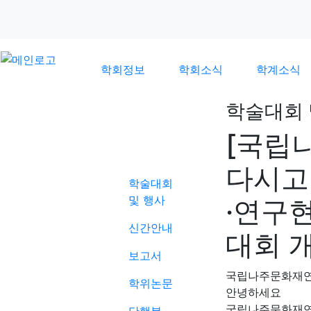
학회정보
학회소식
학계소식
학술대회 
[국립
학계소식
다시고
학술대회
및 행사
·연구
신간안내
대회 
보고서
국립나주문화재
학위논문
안녕하세요
국립나주문화재연